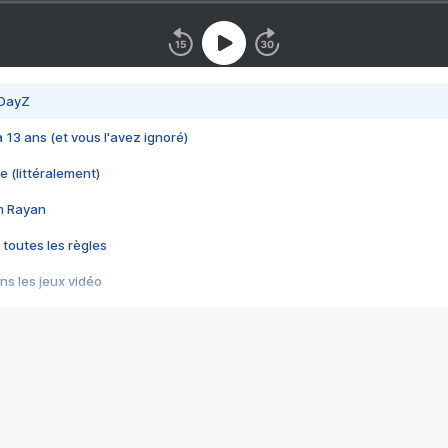
 DayZ
 a 13 ans (et vous l'avez ignoré)
e (littéralement)
im Rayan
 toutes les règles
s les jeux vidéo
us choquant de Rockstar ? - Le scandale BULLY
e plus moche de Steam
du RÊVE tourne au CAUCHEMAR
pendant 8 heures