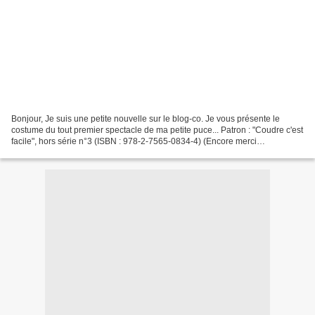
Bonjour, Je suis une petite nouvelle sur le blog-co. Je vous présente le
costume du tout premier spectacle de ma petite puce... Patron : "Coudre c'est
facile", hors série n°3 (ISBN : 978-2-7565-0834-4) (Encore merci
Filsetficelles). Modèle p.65 Modifications...