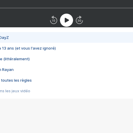
 DayZ
 a 13 ans (et vous l'avez ignoré)
e (littéralement)
im Rayan
 toutes les règles
s les jeux vidéo
us choquant de Rockstar ? - Le scandale BULLY
e plus moche de Steam
du RÊVE tourne au CAUCHEMAR