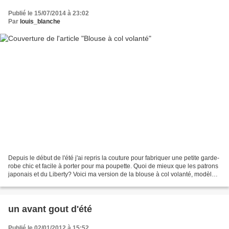
Publié le 15/07/2014 à 23:02
Par
louis_blanche
Depuis le début de l'été j'ai repris la couture pour fabriquer une petite garde-
robe chic et facile à porter pour ma poupette. Quoi de mieux que les patrons
japonais et du Liberty? Voici ma version de la blouse à col volanté, modèle
du livre Style petite...
un avant gout d'été
Publié le 02/01/2012 à 15:52