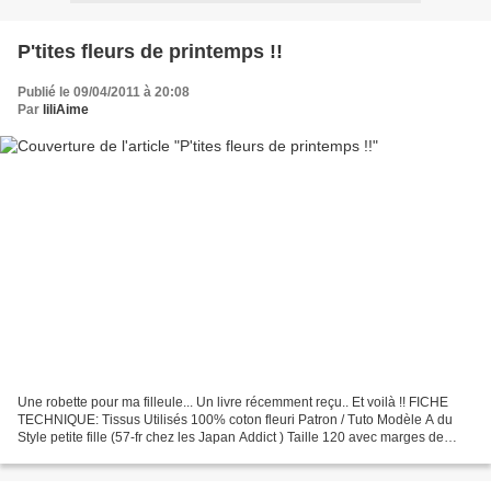
P'tites fleurs de printemps !!
Publié le 09/04/2011 à 20:08
Par
liliAime
Une robette pour ma filleule... Un livre récemment reçu.. Et voilà !! FICHE
TECHNIQUE: Tissus Utilisés 100% coton fleuri Patron / Tuto Modèle A du
Style petite fille (57-fr chez les Japan Addict ) Taille 120 avec marges de
couture - 130 en longueur Modifications...