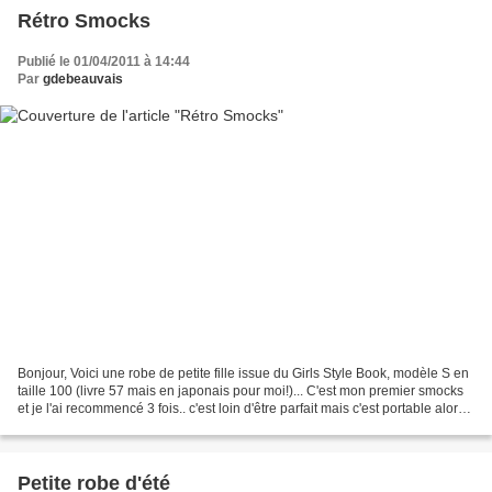
Rétro Smocks
Publié le 01/04/2011 à 14:44
Par
gdebeauvais
Bonjour, Voici une robe de petite fille issue du Girls Style Book, modèle S en
taille 100 (livre 57 mais en japonais pour moi!)... C'est mon premier smocks
et je l'ai recommencé 3 fois.. c'est loin d'être parfait mais c'est portable alors..
Tissu Liberty...
Petite robe d'été