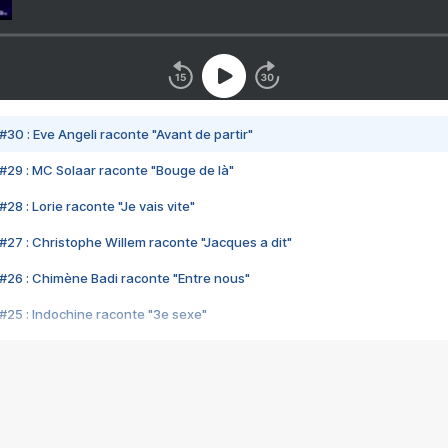
#30 : Eve Angeli raconte "Avant de partir"
#29 : MC Solaar raconte "Bouge de là"
28 : Lorie raconte "Je vais vite"
#27 : Christophe Willem raconte "Jacques a dit"
#26 : Chimène Badi raconte "Entre nous"
#25 : Indochine raconte "3e sexe"
#24 : Zaho raconte "C'est chelou"
#23 : Patrick Bruel raconte "Au café des délices"
#22 : Kyo raconte "Le chemin"