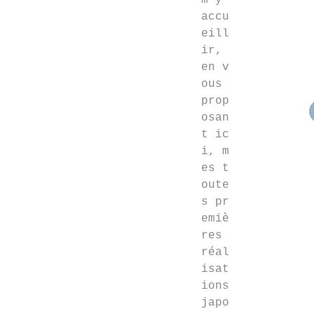
m'y
accu
eill
ir,
en v
ous
prop
osan
t ic
i, m
es t
oute
s pr
emiè
res
réal
isat
ions
japo