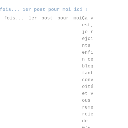
fois... 1er post pour moi ici !
Ça y
est,
je r
ejoi
nts
enfi
n ce
blog
tant
conv
oité
et v
ous
reme
rcie
de