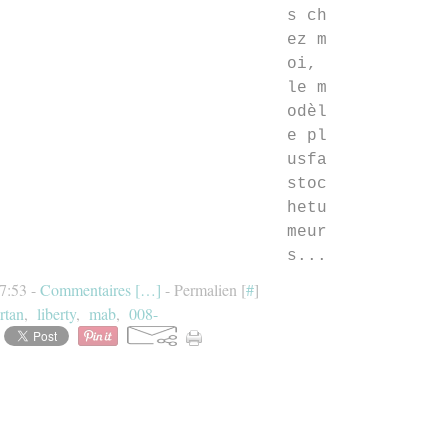
s ch
ez m
oi,
le m
odèl
e pl
usfa
stoc
hetu
meur
s...
17:53 -
Commentaires [
…
]
- Permalien [
#
]
artan
,
liberty
,
mab
,
008-