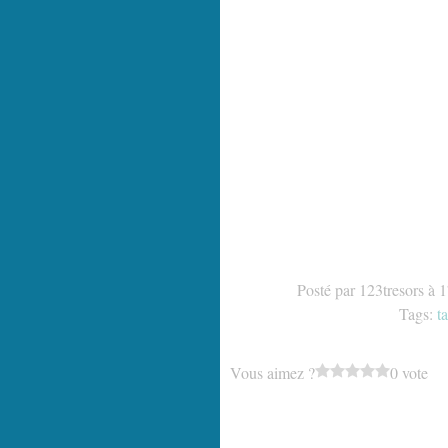
Posté par 123tresors à 
Tags:
t
Vous aimez ?
0 vote