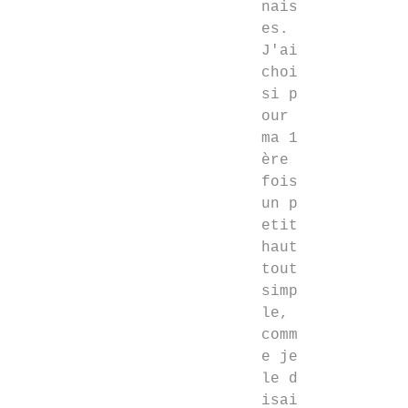
nais
es.
J'ai
choi
si p
our
ma 1
ère
fois
un p
etit
haut
tout
simp
le,
comm
e je
le d
isai