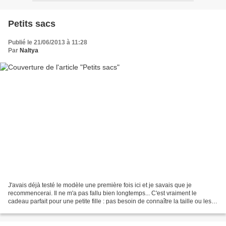
Petits sacs
Publié le 21/06/2013 à 11:28
Par
Naltya
J'avais déjà testé le modèle une première fois ici et je savais que je
recommencerai. Il ne m'a pas fallu bien longtemps... C'est vraiment le
cadeau parfait pour une petite fille : pas besoin de connaître la taille ou les
goûts, ça convient toujours !...