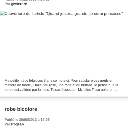
Par
gwrierezh
Ma petite nièce fêtait ces 3 ans ce mois-ci. Pour satisfaire ces goûts en
matière de mode, il fallait du rose, une robe et du brillant. Je pense que la
tenue est validée par la miss. Tissus écossais - Myrtilles Tissu polaire -
Myrtilles Passepoil Argenté...
robe bicolore
Publié le 30/08/2013 à 19:05
Par
frogsab