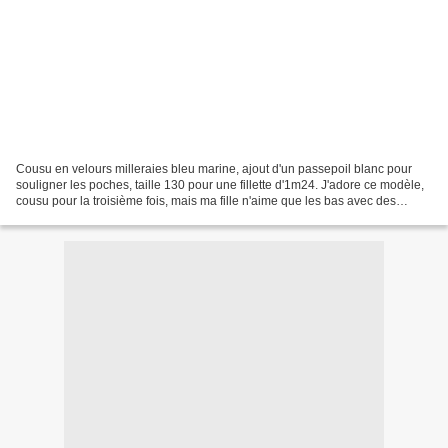
Cousu en velours milleraies bleu marine, ajout d'un passepoil blanc pour
souligner les poches, taille 130 pour une fillette d'1m24. J'adore ce modèle,
cousu pour la troisième fois, mais ma fille n'aime que les bas avec des
poches. Rien de plus simple:...