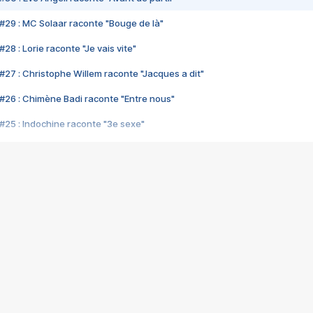
#29 : MC Solaar raconte "Bouge de là"
28 : Lorie raconte "Je vais vite"
#27 : Christophe Willem raconte "Jacques a dit"
#26 : Chimène Badi raconte "Entre nous"
#25 : Indochine raconte "3e sexe"
#24 : Zaho raconte "C'est chelou"
#23 : Patrick Bruel raconte "Au café des délices"
#22 : Kyo raconte "Le chemin"
#21 : Nolwenn Leroy raconte "Cassé"
#20 : Patrick Hernandez raconte "Born to be alive"
#19 : Lorie raconte "Près de moi"
#18 : Michael Jones raconte "A nos actes manqués" (avec Jean-Jacque