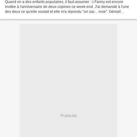
Quand on a des enfants populaires, il faut assumer :-) Fanny est encore
invitée à l'anniversaire de deux copines ce week-end. J'ai demandé à l'une
des deux ce qu'elle voulait et elle m'a répondu "un sac... rose". Génial!
L'excuse est toute trouvée pour...
Publicité