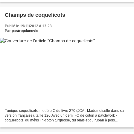
Champs de coquelicots
Publié le 19/11/2012 à 13:23
Par
pastropdunevie
Tunique coquelicots, modèle C du livre 270 (JCA : Mademoiselle dans sa
version française), taille 120.Avec un demi FQ de coton à patchwork -
coquelicots, du métis lin-coton turquoise, du biais et du ruban à pois
oranges. cémamanlafée