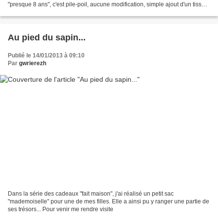
"presque 8 ans", c'est pile-poil, aucune modification, simple ajout d'un tissu
contrastant au niveau des...
Au pied du sapin...
Publié le 14/01/2013 à 09:10
Par
gwrierezh
Dans la série des cadeaux "fait maison", j'ai réalisé un petit sac
"mademoiselle" pour une de mes filles. Elle a ainsi pu y ranger une partie de
ses trésors... Pour venir me rendre visite