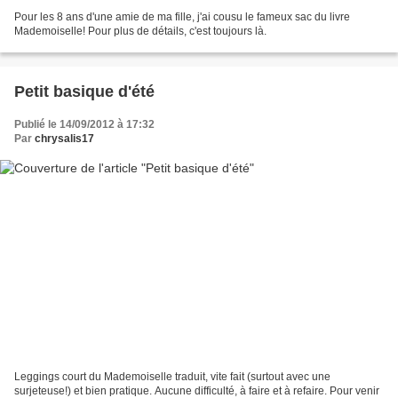
Pour les 8 ans d'une amie de ma fille, j'ai cousu le fameux sac du livre
Mademoiselle! Pour plus de détails, c'est toujours là.
Petit basique d'été
Publié le 14/09/2012 à 17:32
Par
chrysalis17
Leggings court du Mademoiselle traduit, vite fait (surtout avec une
surjeteuse!) et bien pratique. Aucune difficulté, à faire et à refaire. Pour venir