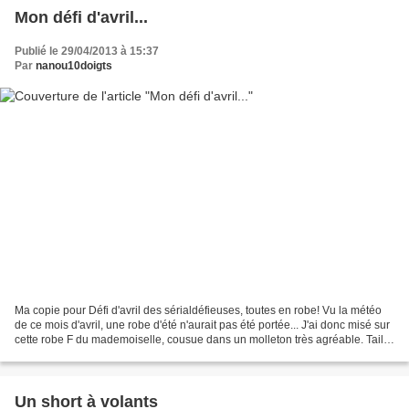
Mon défi d'avril...
Publié le 29/04/2013 à 15:37
Par
nanou10doigts
Ma copie pour Défi d'avril des sérialdéfieuses, toutes en robe! Vu la météo
de ce mois d'avril, une robe d'été n'aurait pas été portée... J'ai donc misé sur
cette robe F du mademoiselle, cousue dans un molleton très agréable. Taille
90 pour un 2 ans
Un short à volants