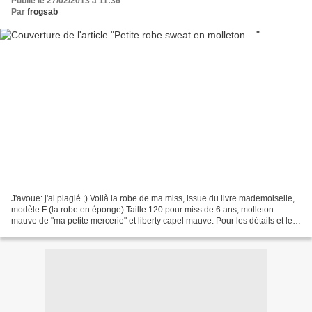
Publié le 27/02/2013 à 11:36
Par
frogsab
J'avoue: j'ai plagié ;) Voilà la robe de ma miss, issue du livre mademoiselle,
modèle F (la robe en éponge) Taille 120 pour miss de 6 ans, molleton
mauve de "ma petite mercerie" et liberty capel mauve. Pour les détails et les
photos in situ, c'est chez...