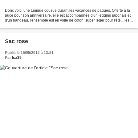
Donc voici une tunique cousue durant les vacances de paques. Offerte à la
puce pour son anniversaire, elle est accompagnée d'un legging japonais et
d'un bandeau. l'ensemble est en voile de coton, super léger pour l'été... les
patrons sont issus du livre...
Sac rose
Publié le 15/05/2012 à 13:51
Par
Isa39