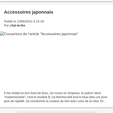
Accessoires japonnais
Publié le 13/06/2012 à 15:18
Par
chat-la-fee
Il me restait un bon bout de tissu, j'ai cousu un chapeau. le patron vient
"mademoiselle", c'est le modèle B. j'ai thermocollé tout le tissu bleu uni pour
plus de rigidité. j'ai coordonné la couleur du lien avec celui de la robe. Et
comme, il me restait...