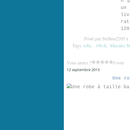
n p
un 
liv
rat
120
Posté par Stellina2205 à
Tags:
robe
,
196-fr
,
Mayuko M
Vous aimez ?
0 vote
12 septembre 2013
Une ro