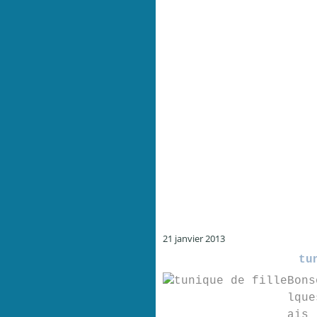
21 janvier 2013
tu
Bons
lque
ais 