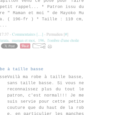
apillon venu ce posé pour faire
petit rappel... * Patron issu du
re " Maman et moi " de Mayoko Mu
a. ( 196-fr ) * Taille : 110 cm,
...
 17:37 -
Commentaires [
…
]
- Permalien [
#
]
urata
,
maman et moi
,
196
,
l'ombre d'une étoile
be à taille basse
Voilà ma robe à taille basse,
sans taille basse. Si vous ne
reconnaissez plus du tout le
patron, c'est normal!!! Je me
suis servie pour cette petite
couture que du haut de la rob
e, en particulier les manches