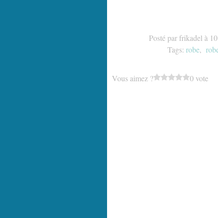
Posté par frikadel à 1
Tags:
robe
,
rob
Vous aimez ?
0 vote