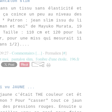
antalon slim
dans un tissu sans élasticité et
p ça coince un peu au niveau des
 * Patron : jean slim issu du li
man et moi" de Mayuko Murata, 19
* Taille : 110 cm et 120 pour la
r, pour une miss qui mesurait 11
ans 1/2)....
 09:27 -
Commentaires [
…
]
- Permalien [
#
]
t moi
,
pantalon slim
,
l'ombre d'une étoile
,
196.fr
i vu JAUNE ...
jaune c'était THE couleur cet ét
non ? Pour "casser" tout ce jaun
 des pressions rouges. Ensuite u