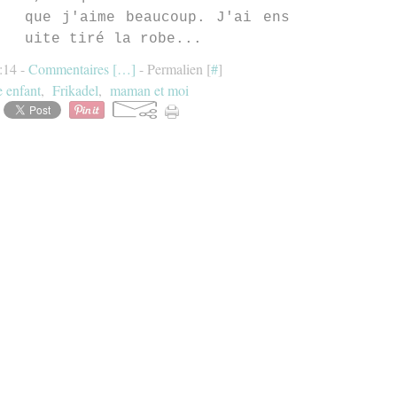
que j'aime beaucoup. J'ai ens
uite tiré la robe...
0:14 -
Commentaires [
…
]
- Permalien [
#
]
e enfant
,
Frikadel
,
maman et moi