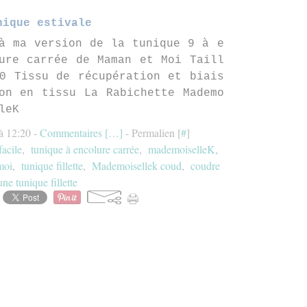
nique estivale
à ma version de la tunique 9 à e
ure carrée de Maman et Moi Taill
0 Tissu de récupération et biais
on en tissu La Rabichette Mademo
leK
à 12:20 -
Commentaires [
…
]
- Permalien [
#
]
facile
,
tunique à encolure carrée
,
mademoiselleK
,
moi
,
tunique fillette
,
Mademoisellek coud
,
coudre
une tunique fillette