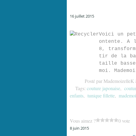
16 juillet 2015
Voici un pet
ontente. A 
8, transform
tir de la ba
taille basse
moi. Mademoi
Posté par MademoizelleK 
Tags:
couture japonaise
,
coutur
enfants
,
tunique fillette
,
mademois
Vous aimez ?
0 vote
8 juin 2015