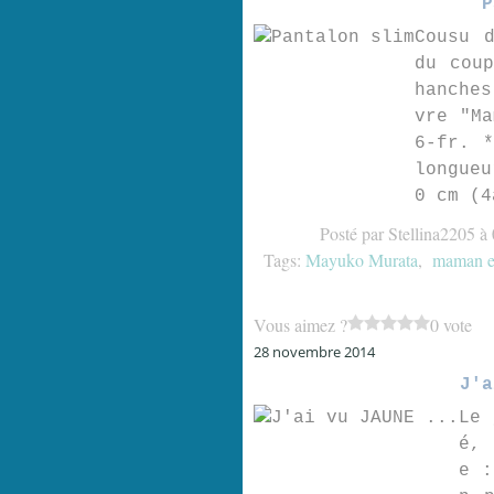
P
Cousu 
du cou
hanches
vre "Ma
6-fr. 
longueu
0 cm (4
Posté par Stellina2205 à
Tags:
Mayuko Murata
,
maman e
Vous aimez ?
0 vote
28 novembre 2014
J'a
Le 
é, 
e :