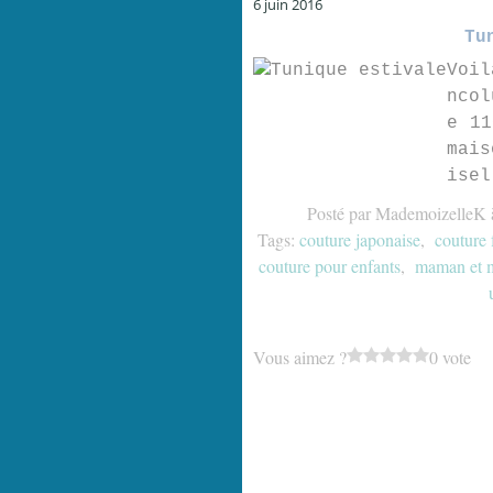
6 juin 2016
Tu
Voil
ncol
e 11
mais
isel
Posté par MademoizelleK 
Tags:
couture japonaise
,
couture 
couture pour enfants
,
maman et 
Vous aimez ?
0 vote