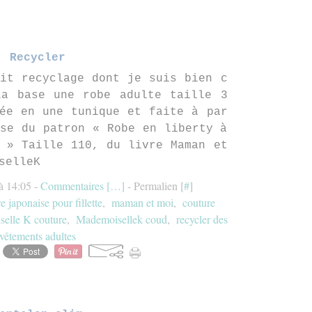
Recycler
it recyclage dont je suis bien c
la base une robe adulte taille 3
ée en une tunique et faite à par
se du patron « Robe en liberty à
 » Taille 110, du livre Maman et
selleK
à 14:05 -
Commentaires [
…
]
- Permalien [
#
]
e japonaise pour fillette
,
maman et moi
,
couture
elle K couture
,
Mademoisellek coud
,
recycler des
vêtements adultes