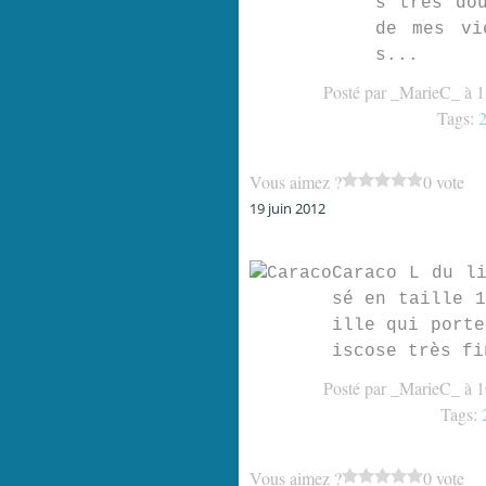
s très do
de mes vi
s...
Posté par _MarieC_ à 1
Tags:
2
Vous aimez ?
0 vote
19 juin 2012
Caraco L du l
sé en taille 
ille qui port
iscose très fi
Posté par _MarieC_ à 1
Tags:
Vous aimez ?
0 vote