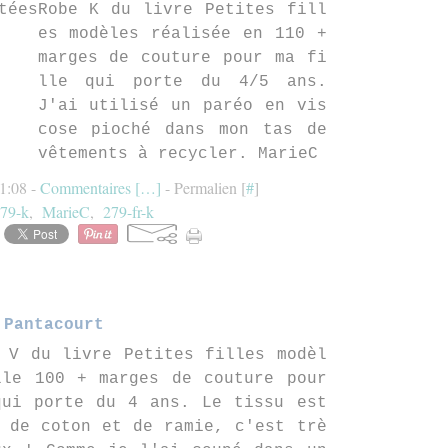
Robe K du livre Petites fill
es modèles réalisée en 110 +
marges de couture pour ma fi
lle qui porte du 4/5 ans.
J'ai utilisé un paréo en vis
cose pioché dans mon tas de
vêtements à recycler. MarieC
1:08 -
Commentaires [
…
]
- Permalien [
#
]
79-k
,
MarieC
,
279-fr-k
Pantacourt
 V du livre Petites filles modèl
lle 100 + marges de couture pour
qui porte du 4 ans. Le tissu est
 de coton et de ramie, c'est trè