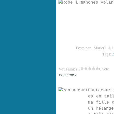
Posté par _MarieC_ à 1
Tags:
2
Vous aimez ?
0 vote
19 juin 2012
Pantacourt
es en tai
ma fille 
un mélange