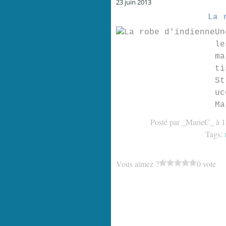
23 juin 2013
La 
Un
le
ma
ti
St
uc
Ma
Posté par _MarieC_ à 1
Tags:
Vous aimez ?
0 vote