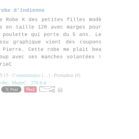
robe d'indienne
e Robe K des petites filles modè
s en taille 120 avec marges pour
 poulette qui porte du 5 ans. Le
ssu graphique vient des coupons
 Pierre. Cette robe me plait bea
oup avec ses manches volantées !
rieC
5:15 -
Commentaires [
…
]
- Permalien [
#
]
robe
,
MarieC
,
279-fr-k