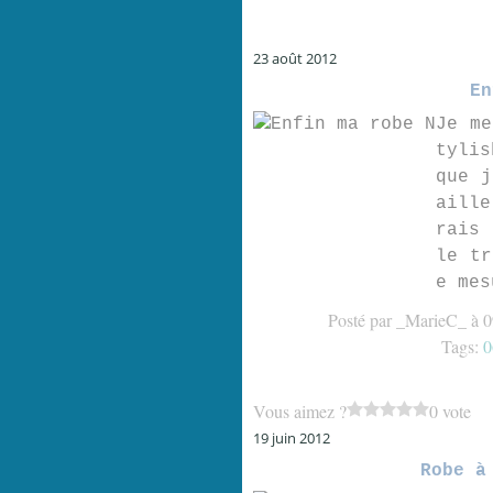
23 août 2012
En
Je me
tyli
que j
aille
rais 
le tr
e mes
Posté par _MarieC_ à 0
Tags:
0
Vous aimez ?
0 vote
19 juin 2012
Robe à