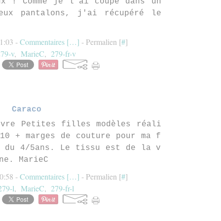
ux ! Comme je l'ai coupé dans un
eux pantalons, j'ai récupéré le
1:03 -
Commentaires [
…
]
- Permalien [
#
]
79-v
,
MarieC
,
279-fr-v
Caraco
ivre Petites filles modèles réali
110 + marges de couture pour ma f
e du 4/5ans. Le tissu est de la v
ne. MarieC
0:58 -
Commentaires [
…
]
- Permalien [
#
]
279-l
,
MarieC
,
279-fr-l