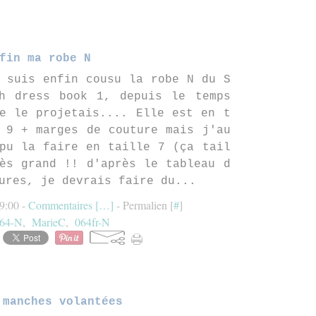
fin ma robe N
 suis enfin cousu la robe N du S
sh dress book 1, depuis le temps
e le projetais.... Elle est en t
 9 + marges de couture mais j'au
pu la faire en taille 7 (ça tail
ès grand !! d'après le tableau d
ures, je devrais faire du...
9:00 -
Commentaires [
…
]
- Permalien [
#
]
64-N
,
MarieC
,
064fr-N
 manches volantées