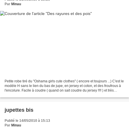
Par
Minau
Petite robe tiré du "Oshama girls cute clothes" ( encore et toujours ...) C'est le
modèle H sans le lien du bas de jupe, en jersey et coton, et des froufrous à
l'encolure. Facile à coudre ( quand on sait coudre du jersey !!!! ) et très
rapidement porté...
jupettes bis
Publié le 14/05/2010 à 15:13
Par
Minau