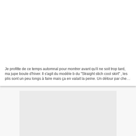
Je profitte de ce temps automnal pour montrer avant qu'il ne soit trop tard,
ma jupe boule d'hiver. Il s'agit du modèle b du "Straight stich cool skirt" , les
plis sont un peu longs à faire mais ça en valait la peine. Un détour par chez
moi, c'est par...