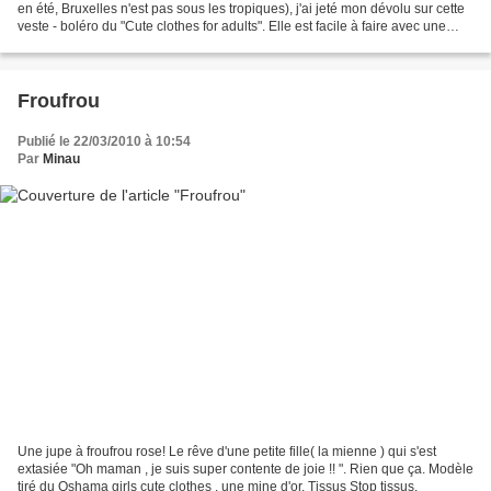
en été, Bruxelles n'est pas sous les tropiques), j'ai jeté mon dévolu sur cette
veste - boléro du "Cute clothes for adults". Elle est facile à faire avec une
petite forme originale...
Froufrou
Publié le 22/03/2010 à 10:54
Par
Minau
Une jupe à froufrou rose! Le rêve d'une petite fille( la mienne ) qui s'est
extasiée "Oh maman , je suis super contente de joie !! ". Rien que ça. Modèle
tiré du Oshama girls cute clothes , une mine d'or. Tissus Stop tissus.