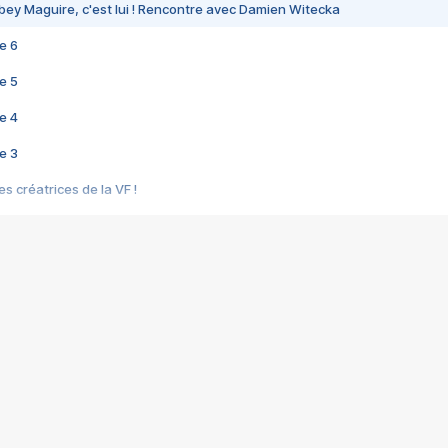
bey Maguire, c'est lui ! Rencontre avec Damien Witecka
e 6
e 5
e 4
e 3
s créatrices de la VF !
e 2
e 1
e Mektoub My Love arrive enfin ! Rencontre avec Shaïn Boumedine et Sal
i : après Toni en famille
elle réalise le bouleversant Dites lui que je l'aime
ais ! Rencontre autour de Vie privée de Rebecca Zlotowski
 de Marguerite, Grave... Rencontre avec Ella Rumpf