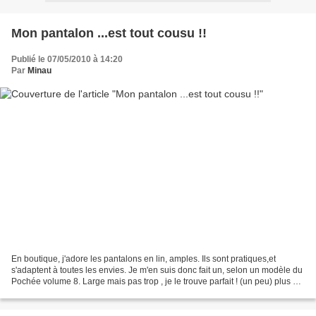
Mon pantalon ...est tout cousu !!
Publié le 07/05/2010 à 14:20
Par
Minau
En boutique, j'adore les pantalons en lin, amples. Ils sont pratiques,et
s'adaptent à toutes les envies. Je m'en suis donc fait un, selon un modèle du
Pochée volume 8. Large mais pas trop , je le trouve parfait ! (un peu) plus de
photos chez moi, Mél...