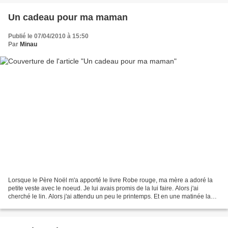
Un cadeau pour ma maman
Publié le 07/04/2010 à 15:50
Par
Minau
Lorsque le Père Noël m'a apporté le livre Robe rouge, ma mère a adoré la
petite veste avec le noeud. Je lui avais promis de la lui faire. Alors j'ai
cherché le lin. Alors j'ai attendu un peu le printemps. Et en une matinée la
veste a éclos. Elle la recevra...