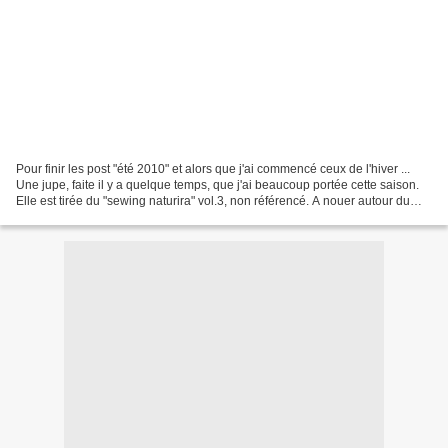
Pour finir les post "été 2010" et alors que j'ai commencé ceux de l'hiver ...
Une jupe, faite il y a quelque temps, que j'ai beaucoup portée cette saison.
Elle est tirée du "sewing naturira" vol.3, non référencé. A nouer autour du
coup, froncée et un...