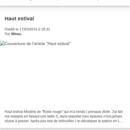
Haut estival
Publié le 17/03/2010 à 18:11
Par
Minau
Haut estival Modèle de "Robe rouge" qui m'a rendu ( presque )folle. J'ai fait
ma maligne en faisant une taille S, dans laquelle mes épaules n'ont jamais
réussi à passer. Après pas mal de bidouilles ( re-décalquer le patron en L,
chercher un nouveau tissu...