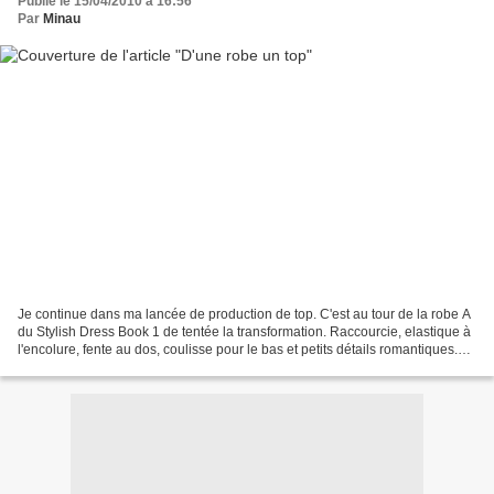
Publié le 15/04/2010 à 16:56
Par
Minau
Je continue dans ma lancée de production de top. C'est au tour de la robe A
du Stylish Dress Book 1 de tentée la transformation. Raccourcie, elastique à
l'encolure, fente au dos, coulisse pour le bas et petits détails romantiques.
Plus de photos chez...