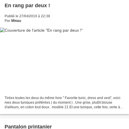
En rang par deux !
Publié le 27/04/2010 à 22:38
Par
Minau
Tirées toutes les deux du même livre " Favorite tunic, dress and vest", voici
mes deux tuniques préférées ( du moment ) . Une grise, plutôt blouse
d'ailleurs, en coton tout doux . modèle 21 Et une tunique, cette fois, verte à
rayures noires en coton ultra...
Pantalon printanier