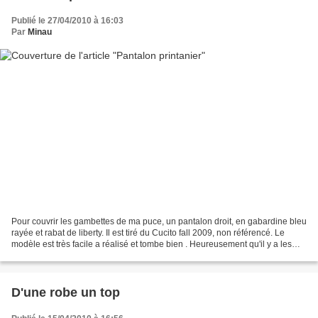
Publié le 27/04/2010 à 16:03
Par
Minau
Pour couvrir les gambettes de ma puce, un pantalon droit, en gabardine bleu
rayée et rabat de liberty. Il est tiré du Cucito fall 2009, non référencé. Le
modèle est très facile a réalisé et tombe bien . Heureusement qu'il y a les
poches, sinon elle n'aurait...
D'une robe un top