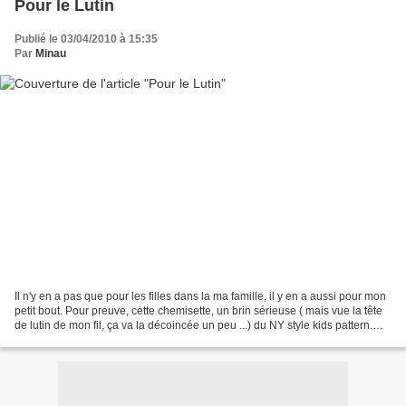
Pour le Lutin
Publié le 03/04/2010 à 15:35
Par
Minau
Il n'y en a pas que pour les filles dans la ma famille, il y en a aussi pour mon
petit bout. Pour preuve, cette chemisette, un brin sérieuse ( mais vue la tête
de lutin de mon fil, ça va la décoincée un peu ...) du NY style kids pattern.
J'aime beaucoup...