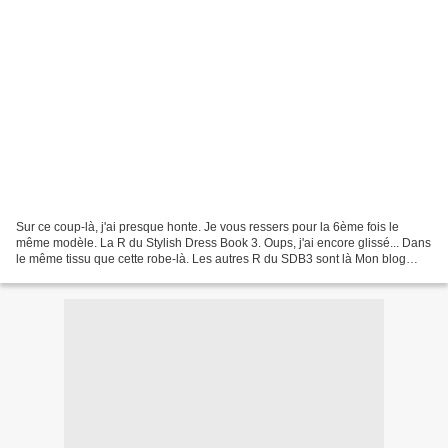
Sur ce coup-là, j'ai presque honte. Je vous ressers pour la 6ème fois le
même modèle. La R du Stylish Dress Book 3. Oups, j'ai encore glissé... Dans
le même tissu que cette robe-là. Les autres R du SDB3 sont là Mon blog
c'est toujours par ici :