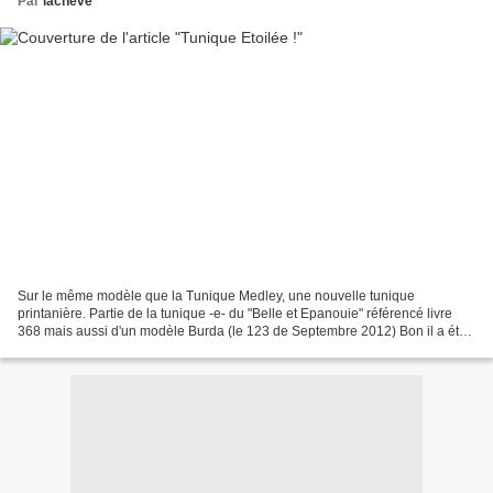
Par
lacheve
Sur le même modèle que la Tunique Medley, une nouvelle tunique
printanière. Partie de la tunique -e- du "Belle et Epanouie" référencé livre
368 mais aussi d'un modèle Burda (le 123 de Septembre 2012) Bon il a été
très très très adapté et j'espère qu'il...