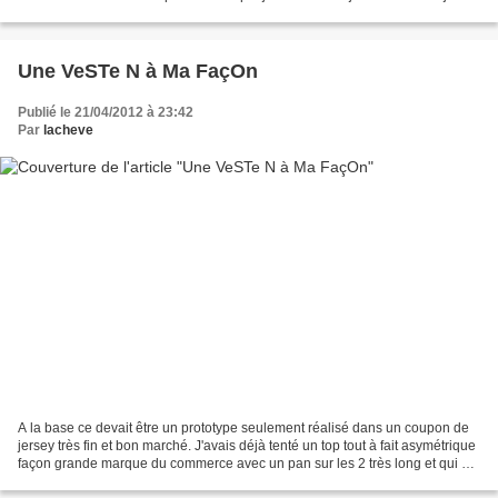
le voeu que celles qui, comme moi...
Une VeSTe N à Ma FaçOn
Publié le 21/04/2012 à 23:42
Par
lacheve
A la base ce devait être un prototype seulement réalisé dans un coupon de
jersey très fin et bon marché. J'avais déjà tenté un top tout à fait asymétrique
façon grande marque du commerce avec un pan sur les 2 très long et qui se
plaçait sur l'épaule façon...