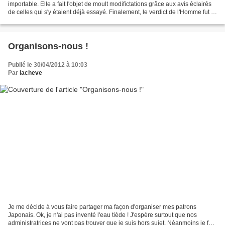
importable. Elle a fait l'objet de moult modifictations grâce aux avis éclairés
de celles qui s'y étaient déjà essayé. Finalement, le verdict de l'Homme fut le
plus fort. (Je suis...
Organisons-nous !
Publié le 30/04/2012 à 10:03
Par
lacheve
Je me décide à vous faire partager ma façon d'organiser mes patrons
Japonais. Ok, je n'ai pas inventé l'eau tiède ! J'espère surtout que nos
administratrices ne vont pas trouver que je suis hors sujet. Néanmoins je fais