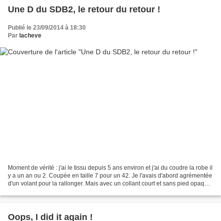
Une D du SDB2, le retour du retour !
Publié le 23/09/2014 à 18:30
Par
lacheve
Moment de vérité : j'ai le tissu depuis 5 ans environ et j'ai du coudre la robe il
y a un an ou 2. Coupée en taille 7 pour un 42. Je l'avais d'abord agrémentée
d'un volant pour la rallonger. Mais avec un collant court et sans pied opaque,
exit le rajout...
Oops, I did it again !