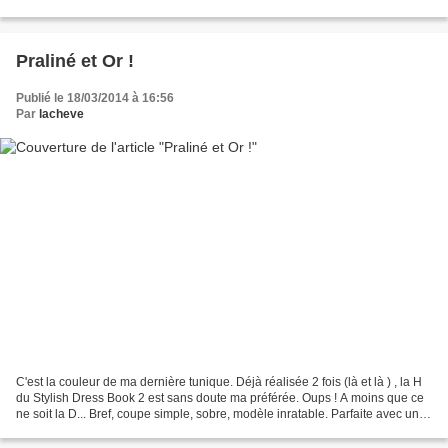
parties. Le...
Praliné et Or !
Publié le 18/03/2014 à 16:56
Par
lacheve
C'est la couleur de ma dernière tunique. Déjà réalisée 2 fois (là et là ) , la H
du Stylish Dress Book 2 est sans doute ma préférée. Oups ! A moins que ce
ne soit la D... Bref, coupe simple, sobre, modèle inratable. Parfaite avec un
tissu qui lui donne...