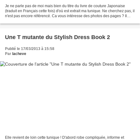
Je ne parle pas de moi mais bien du titre du livre de couture Japonaise
(traduit en Français cette fois) d'où est extrait ma tunique. Ne cherchez pas, il
n'est pas encore référencé. Ca vous intéresse des photos des pages ? Il
s'agit de la tunique en couverture....
Une T mutante du Stylish Dress Book 2
Publié le 17/03/2013 à 15:58
Par
lacheve
Elle revient de loin cette tunique ! D'abord robe compliquée, informe et