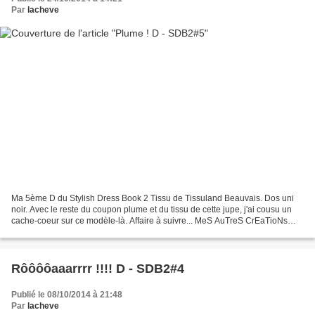
Par
lacheve
Ma 5ème D du Stylish Dress Book 2 Tissu de Tissuland Beauvais. Dos uni
noir. Avec le reste du coupon plume et du tissu de cette jupe, j'ai cousu un
cache-coeur sur ce modèle-là. Affaire à suivre... MeS AuTreS CrEaTioNs
SoNt PaR iCi :
Rôôôôaaarrrr !!!! D - SDB2#4
Publié le 08/10/2014 à 21:48
Par
lacheve