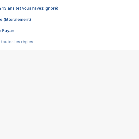
 a 13 ans (et vous l'avez ignoré)
e (littéralement)
im Rayan
 toutes les règles
s les jeux vidéo
us choquant de Rockstar ? - Le scandale BULLY
e plus moche de Steam
du RÊVE tourne au CAUCHEMAR
pendant 8 heures
it… à tort
umiliés par un jeu vidéo
ire - Final Fantasy 8