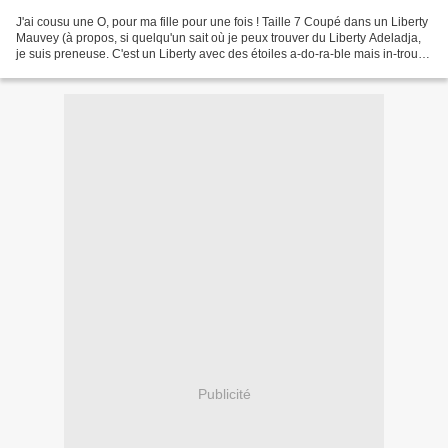
J'ai cousu une O, pour ma fille pour une fois ! Taille 7 Coupé dans un Liberty
Mauvey (à propos, si quelqu'un sait où je peux trouver du Liberty Adeladja,
je suis preneuse. C'est un Liberty avec des étoiles a-do-ra-ble mais in-trou-
va-ble !) Je n'ai pas...
Publicité