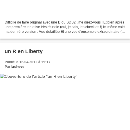
Difficile de faire original avec une D du SDB2 , me direz-vous ! Et bien après
une première tentative très réussie (oui, je sais, les chevilles !) ici même voici
ma dernière version : Vue détaillée Et une vue d'ensemble extraordinaire (je
déteste prendre...
un R en Liberty
Publié le 16/04/2012 à 15:17
Par
lacheve