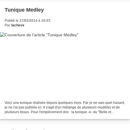
Tunique Medley
Publié le 27/02/2014 à 16:03
Par
lacheve
Voici une tunique réalisée depuis quelques mois. Par je ne sais quel hasard,
je ne l'ai pas publiée ici. Il s'agit d'un mélange de plusieurs modèles et de
plusieurs tissus. Pour l'empiècement dos : la tunique -e- du "Belle et
Epannouie" mais avec une...