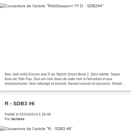
Bon, bah voilà Encore une D du Stylish Dress Book 2. Zéro mérite. Super
tissu de Toto Pau. Dos uni noir, biais de satin noir à l'encolure et aux
emmanchures. Noir rallongé et arrondi. Devant creusé et raccourci. Nickel
avec un tregging. lA SUITE C'EST...
R - SDB3 #6
Publié le 02/10/2014 à 18:46
Par
lacheve