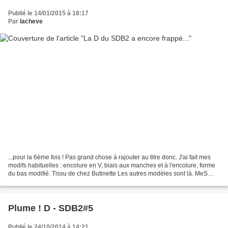
Publié le 14/01/2015 à 18:17
Par
lacheve
...pour la 6ème fois ! Pas grand chose à rajouter au titre donc. J'ai fait mes
modifs habituelles : encolure en V, biais aux manches et à l'encolure, forme
du bas modifié. Tissu de chez Butinette Les autres modèles sont là. MeS
IdEeS JuKe-BoX
Plume ! D - SDB2#5
Publié le 24/10/2014 à 14:21