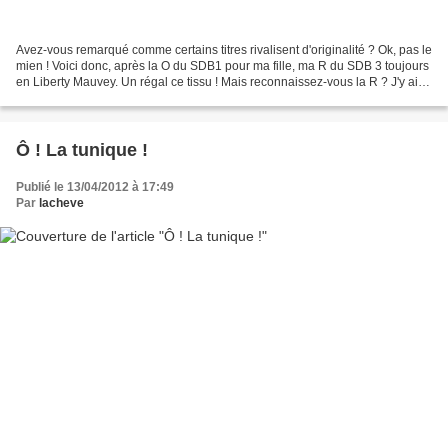
Avez-vous remarqué comme certains titres rivalisent d'originalité ? Ok, pas le
mien ! Voici donc, après la O du SDB1 pour ma fille, ma R du SDB 3 toujours
en Liberty Mauvey. Un régal ce tissu ! Mais reconnaissez-vous la R ? J'y ai
rapporté quelques modifications...
Ô ! La tunique !
Publié le 13/04/2012 à 17:49
Par
lacheve