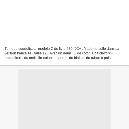
Tunique coquelicots, modèle C du livre 270 (JCA : Mademoiselle dans sa
version française), taille 120.Avec un demi FQ de coton à patchwork -
coquelicots, du métis lin-coton turquoise, du biais et du ruban à pois
oranges. cémamanlafée