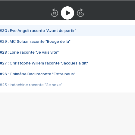
#30 : Eve Angeli raconte "Avant de partir"
#29 : MC Solaar raconte "Bouge de là"
28 : Lorie raconte "Je vais vite"
#27 : Christophe Willem raconte "Jacques a dit"
#26 : Chimène Badi raconte "Entre nous"
#25 : Indochine raconte "3e sexe"
#24 : Zaho raconte "C'est chelou"
#23 : Patrick Bruel raconte "Au café des délices"
#22 : Kyo raconte "Le chemin"
#21 : Nolwenn Leroy raconte "Cassé"