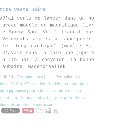
tite veste noire
J'ai voulu me lancer dans un no
uveau modèle du magnifique livr
e Sunny Spot Vol.1 traduit par
Vêtements amples à superposer,
le "long cardigan" (modèle F).
J'avais sous la main une jupe e
n lin noir à recycler. La bonne
aubaine. Mademoisellek
à 08:30 -
Commentaires [
…
]
- Permalien [
#
]
lette
,
328-fr-A2
,
mademoiselleK
,
couture pour
ture japonaise pour enfants
,
couture maison
,
Cardigan
,
Sunny spot vol.1
,
gilet pour fillette
,
êtements amples à superposer