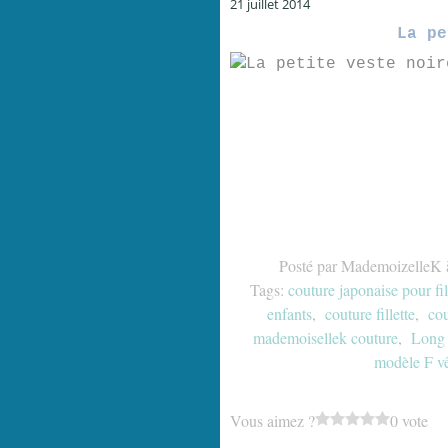
21 juillet 2014
La pe
Posté par MademoizelleK 
Tags:
couture japonaise pour fil
enfants
,
couture fillette
,
cou
mademoisellek couture
,
Long 
modèle F v
Vous aimez ?
0 vote