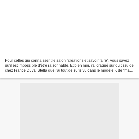
Pour celles qui connaissent le salon "créations et savoir faire", vous savez
qu'il est impossible d'être raisonnable. Et bien moi, j'ai craqué sur du tissu de
chez France Duval Stella que j'ai tout de suite vu dans le modèle K de "ma
petite garde robe"...