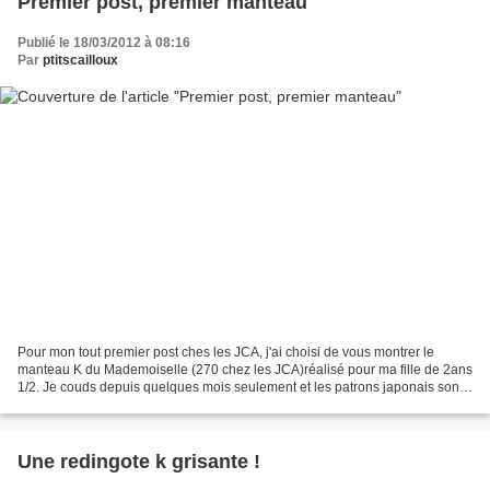
Premier post, premier manteau
Publié le 18/03/2012 à 08:16
Par
ptitscailloux
Pour mon tout premier post ches les JCA, j'ai choisi de vous montrer le
manteau K du Mademoiselle (270 chez les JCA)réalisé pour ma fille de 2ans
1/2. Je couds depuis quelques mois seulement et les patrons japonais sont
vraiment supers pour une autodidacte...
Une redingote k grisante !