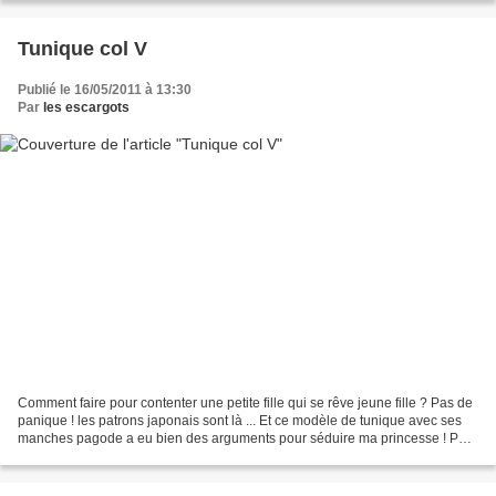
Tunique col V
Publié le 16/05/2011 à 13:30
Par
les escargots
Comment faire pour contenter une petite fille qui se rêve jeune fille ? Pas de
panique ! les patrons japonais sont là ... Et ce modèle de tunique avec ses
manches pagode a eu bien des arguments pour séduire ma princesse ! Pas
de difficulté, ni à la réalisation,...