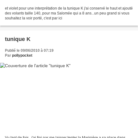
et violet pour une interprétation de la tunique K j'ai conservé le haut et ajouté
des volants taille 140, pour ma Salomée qui a 8 ans...un peu grand si vous
souhaitez la voir porté, c'est par ici
tunique K
Publié le 09/06/2010 à 07:19
Par
pollypocket
Vu tant de fois , j'ai fini par me laisser tenter la Marinière a sa place dans