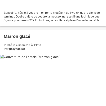
Bonsoirj'ai hésité à vous le montrer, le modèle K du livre 64 que je viens de
terminer. Quelle galère de coudre la mousseline, y a-t-il une technique que
j'ignore pour réussir??? En tout cas, le résultat est plein d'imperfections! Je
vous le montre quand...
Marron glacé
Publié le 26/08/2010 à 13:50
Par
pollypocket