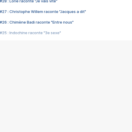
28 : Lorie raconte "Je vais vite"
#27 : Christophe Willem raconte "Jacques a dit"
#26 : Chimène Badi raconte "Entre nous"
#25 : Indochine raconte "3e sexe"
#24 : Zaho raconte "C'est chelou"
#23 : Patrick Bruel raconte "Au café des délices"
#22 : Kyo raconte "Le chemin"
#21 : Nolwenn Leroy raconte "Cassé"
#20 : Patrick Hernandez raconte "Born to be alive"
#19 : Lorie raconte "Près de moi"
#18 : Michael Jones raconte "A nos actes manqués" (avec Jean-Jacque
#17 : Khaled raconte "Aïcha"
#16 : Corneille raconte "Parce qu'on vient de loin"