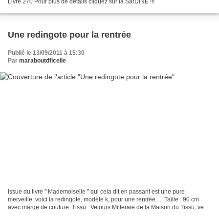
Livre 270 Pour plus de détails cliquez sur la SarDiNE !!!
Une redingote pour la rentrée
Publié le 13/09/2011 à 15:30
Par
maraboutdficelle
Issue du livre " Mademoiselle " qui cela dit en passant est une pure
merveille, voici la redingote, modèle k, pour une rentrée .... Taille : 90 cm
avec marge de couture. Tissu : Velours Milleraie de la Maison du Tissu, vert
canard Modifications : Je n'ai...