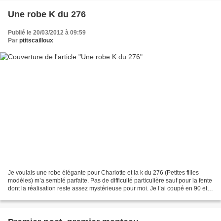
Une robe K du 276
Publié le 20/03/2012 à 09:59
Par
ptitscailloux
Je voulais une robe élégante pour Charlotte et la k du 276 (Petites filles
modèles) m’a semblé parfaite. Pas de difficulté particulière sauf pour la fente
dont la réalisation reste assez mystérieuse pour moi. Je l’ai coupé en 90 et
elle taille juste juste....