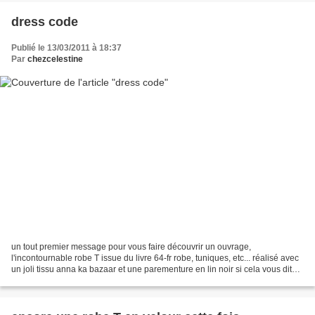
dress code
Publié le 13/03/2011 à 18:37
Par
chezcelestine
un tout premier message pour vous faire découvrir un ouvrage,
l'incontournable robe T issue du livre 64-fr robe, tuniques, etc... réalisé avec
un joli tissu anna ka bazaar et une parementure en lin noir si cela vous dit
rejoignez-moi sur http://celes...