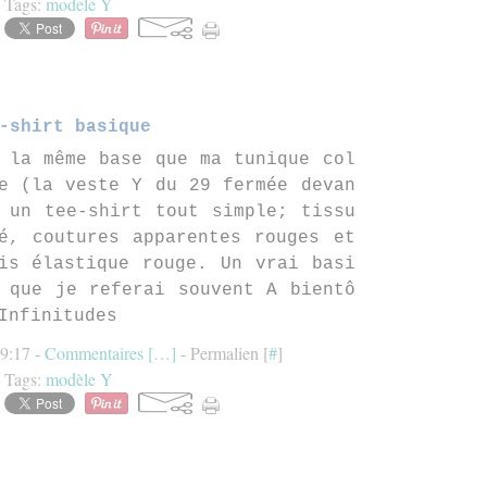
Tags:
modele Y
-shirt basique
 la même base que ma tunique col
e (la veste Y du 29 fermée devan
 un tee-shirt tout simple; tissu
é, coutures apparentes rouges et
is élastique rouge. Un vrai basi
 que je referai souvent A bientô
Infinitudes
19:17 -
Commentaires [
…
]
- Permalien [
#
]
Tags:
modèle Y