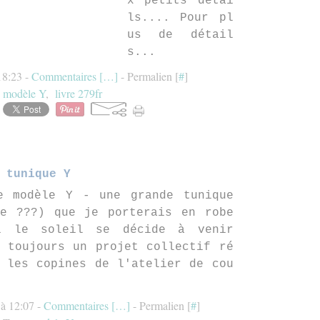
x petits détai
ls.... Pour pl
us de détail
s...
 18:23 -
Commentaires [
…
]
- Permalien [
#
]
:
modèle Y
,
livre 279fr
tunique Y
e modèle Y - une grande tunique
de ???) que je porterais en robe
i le soleil se décide à venir
 toujours un projet collectif ré
 les copines de l'atelier de cou
 à 12:07 -
Commentaires [
…
]
- Permalien [
#
]