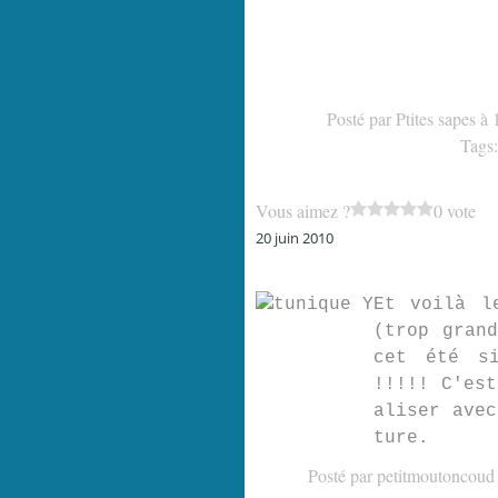
Posté par Ptites sapes à
Tags
Vous aimez ?
0 vote
20 juin 2010
Et voilà l
(trop gran
cet été s
!!!!! C'est
aliser avec
ture.
Posté par petitmoutoncoud