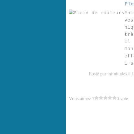
Ple
Enc
ves
niq
trè
Il 
mon
eff
i s
Posté par infinitudes à 
Vous aimez ?
0 vote