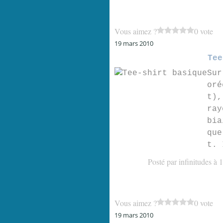
Vous aimez ?
0 vote
19 mars 2010
Tee
Sur
oré
t),
ray
bia
que
t. 
Posté par infinitudes à 
Vous aimez ?
0 vote
19 mars 2010