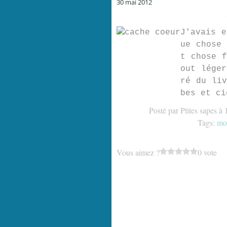
30 mai 2012
J'avais e
ue chose 
t chose f
out léger
ré du liv
bes et ci
Posté par Ptites sapes à
Tags:
mo
Vous aimez ?
0 vote