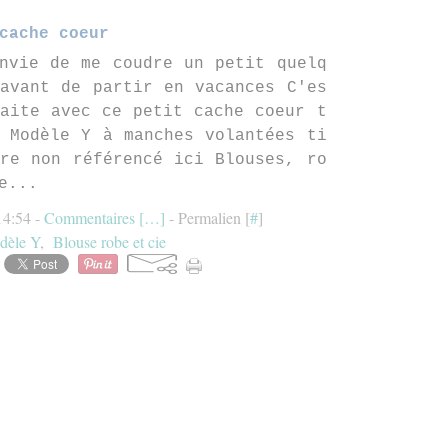
cache coeur
nvie de me coudre un petit quelq
avant de partir en vacances C'es
aite avec ce petit cache coeur t
 Modèle Y à manches volantées ti
re non référencé ici Blouses, ro
e...
 14:54 -
Commentaires [
…
]
- Permalien [
#
]
dèle Y
,
Blouse robe et cie