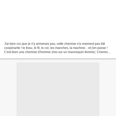
J'ai bien cru que je n'y arriverais pas, cette chemise n'a vraiment pas été
coopérante ! le tissu, le fil, le col, les manches, la machine... et j'en passe !
C'est bien une chemise d'homme (mis sur un mannequin femme). Chemise
n°1 du livre 318 "This man's...