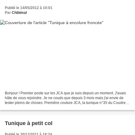
Publié le 14/05/2012 à 10:01
Par
Chibimal
Bonjour ! Premier poste sur les JCA que je suis depuis un moment. J'avais
hâte de vous rejoindre. Je ne couds que depuis 3 mois mais j'ai envie de
tester pleins de choses. Première couture JCA, la tunique n°35 du Coudre
c'est facile n°1, pour ma maman....
Tunique à petit col
Publié le 30/12/2011 à 18:24