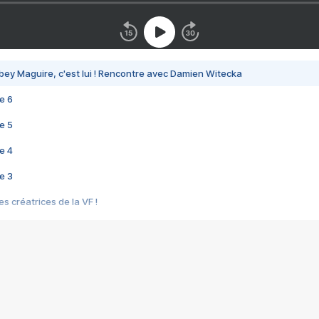
bey Maguire, c'est lui ! Rencontre avec Damien Witecka
e 6
e 5
e 4
e 3
s créatrices de la VF !
e 2
e 1
e Mektoub My Love arrive enfin ! Rencontre avec Shaïn Boumedine et Sal
i : après Toni en famille