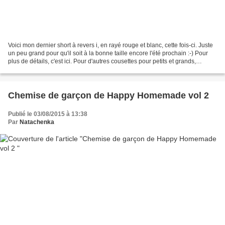
Voici mon dernier short à revers i, en rayé rouge et blanc, cette fois-ci. Juste
un peu grand pour qu'il soit à la bonne taille encore l'été prochain :-) Pour
plus de détails, c'est ici. Pour d'autres cousettes pour petits et grands,
bienvenue sur mon...
Chemise de garçon de Happy Homemade vol 2
Publié le 03/08/2015 à 13:38
Par
Natachenka