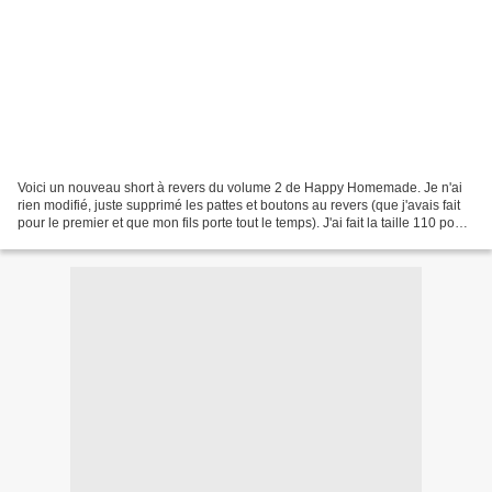
Voici un nouveau short à revers du volume 2 de Happy Homemade. Je n'ai
rien modifié, juste supprimé les pattes et boutons au revers (que j'avais fait
pour le premier et que mon fils porte tout le temps). J'ai fait la taille 110 pour
mon fils de 4 ans....