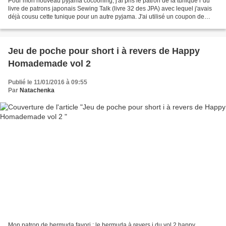
Pour mon nouveau pyjama cocooning, j'ai pris le patron de la tunique r du
livre de patrons japonais Sewing Talk (livre 32 des JPA) avec lequel j'avais
déjà cousu cette tunique pour un autre pyjama. J'ai utilisé un coupon de
jersey un peu épais, de bonne...
Jeu de poche pour short i à revers de Happy
Homademade vol 2
Publié le 11/01/2016 à 09:55
Par
Natachenka
Mon patron de bermuda favori : le bermuda à revers i du vol 2 happy