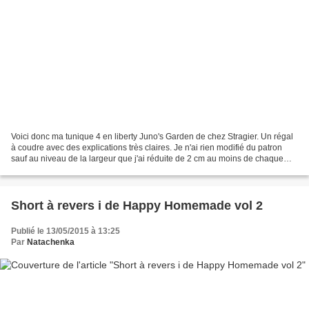
Voici donc ma tunique 4 en liberty Juno's Garden de chez Stragier. Un régal
à coudre avec des explications très claires. Je n'ai rien modifié du patron
sauf au niveau de la largeur que j'ai réduite de 2 cm au moins de chaque
côté. J'ai fait un 38 pour...
Short à revers i de Happy Homemade vol 2
Publié le 13/05/2015 à 13:25
Par
Natachenka