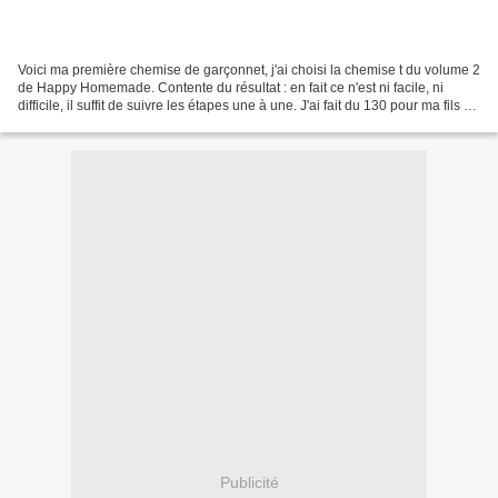
Voici ma première chemise de garçonnet, j'ai choisi la chemise t du volume 2
de Happy Homemade. Contente du résultat : en fait ce n'est ni facile, ni
difficile, il suffit de suivre les étapes une à une. J'ai fait du 130 pour ma fils de
7 ans, mais je...
Publicité