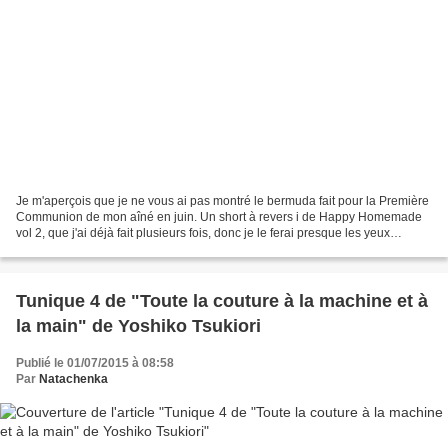
Je m'aperçois que je ne vous ai pas montré le bermuda fait pour la Première
Communion de mon aîné en juin. Un short à revers i de Happy Homemade
vol 2, que j'ai déjà fait plusieurs fois, donc je le ferai presque les yeux
fermés. Fait en sergé de coton....
Tunique 4 de "Toute la couture à la machine et à
la main" de Yoshiko Tsukiori
Publié le 01/07/2015 à 08:58
Par
Natachenka