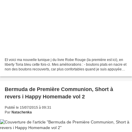
Et voici ma nouvelle tunique j du livre Robe Rouge (la première est ici), en
liberty Toria bleu cette fois-ci. Mes améliorations : - boutons plats en nacre et
non des boutons recouverts, car plus confortables quand je suis appuyée
sur un dossier ! - comme...
Bermuda de Première Communion, Short à
revers i Happy Homemade vol 2
Publié le 15/07/2015 à 09:31
Par
Natachenka