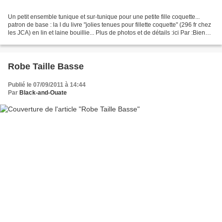
Un petit ensemble tunique et sur-tunique pour une petite fille coquette...
patron de base : la I du livre "jolies tenues pour fillette coquette" (296 fr chez
les JCA) en lin et laine bouillie... Plus de photos et de détails :ici Par :Bien
fait pour toi...
Robe Taille Basse
Publié le 07/09/2011 à 14:44
Par
Black-and-Ouate