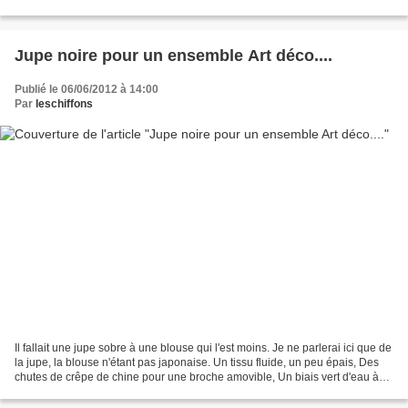
blanc. Ajout des poches de la E...
Jupe noire pour un ensemble Art déco....
Publié le 06/06/2012 à 14:00
Par
leschiffons
Il fallait une jupe sobre à une blouse qui l'est moins. Je ne parlerai ici que de
la jupe, la blouse n'étant pas japonaise. Un tissu fluide, un peu épais, Des
chutes de crêpe de chine pour une broche amovible, Un biais vert d'eau à
petits pois blancs,...