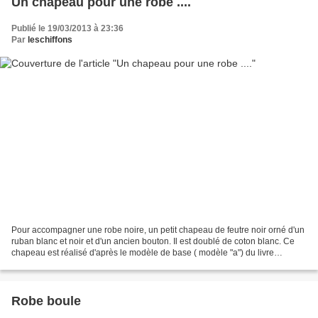
Un chapeau pour une robe ....
Publié le 19/03/2013 à 23:36
Par
leschiffons
Pour accompagner une robe noire, un petit chapeau de feutre noir orné d'un
ruban blanc et noir et d'un ancien bouton. Il est doublé de coton blanc. Ce
chapeau est réalisé d'après le modèle de base ( modèle "a") du livre
magique de Junko Okabe, traduit...
Robe boule