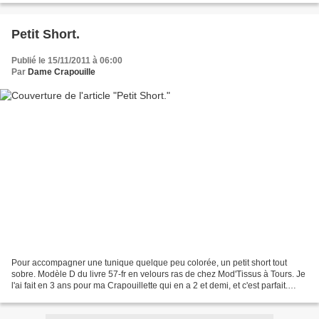
Petit Short.
Publié le 15/11/2011 à 06:00
Par
Dame Crapouille
Pour accompagner une tunique quelque peu colorée, un petit short tout
sobre. Modèle D du livre 57-fr en velours ras de chez Mod'Tissus à Tours. Je
l'ai fait en 3 ans pour ma Crapouillette qui en a 2 et demi, et c'est parfait.
Pour voir l'ensemble, c'est...