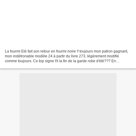
La fourmi Elé fait son retour en fourmi noire !! toujours mon patron gagnant,
mon indétronable modèle 24 à partir du livre 273, légèrement modifié
comme toujours. Ce top signe t'il la fin de la garde robe d'été??? En
regardant par la fenêtre on se dit...