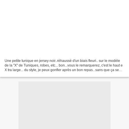
Une petite tunique en jersey noir..réhaussé d'un biais fleuri.. sur le modèle
de la "X" de Tuniques, robes, etc... bon...vous le remarquerez, c'est le haut e
X tra large... du style, je peux gonfler après un bon repas...sans que ça se
remarque!!!!! mais...