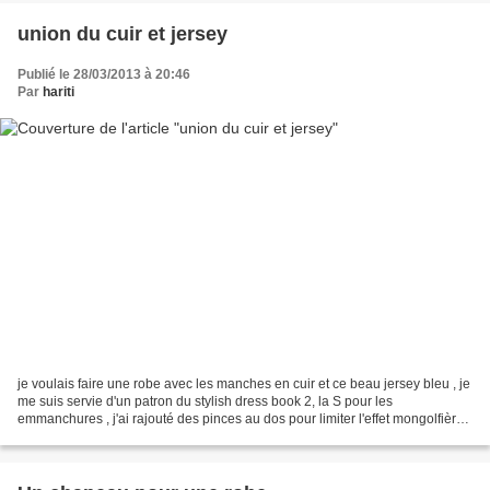
union du cuir et jersey
Publié le 28/03/2013 à 20:46
Par
hariti
je voulais faire une robe avec les manches en cuir et ce beau jersey bleu , je
me suis servie d'un patron du stylish dress book 2, la S pour les
emmanchures , j'ai rajouté des pinces au dos pour limiter l'effet mongolfière
et voilà la résultat j'ai mis...