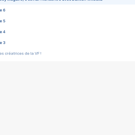
e 6
e 5
e 4
e 3
s créatrices de la VF !
e 2
e 1
e Mektoub My Love arrive enfin ! Rencontre avec Shaïn Boumedine et Sal
i : après Toni en famille
elle réalise le bouleversant Dites lui que je l'aime
ais ! Rencontre autour de Vie privée de Rebecca Zlotowski
 de Marguerite, Grave... Rencontre avec Ella Rumpf