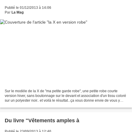
Publié le 01/12/2013 à 14:06
Par
La Mag
Sur le modèle de la X de "ma petite garde robe", une petite robe courte
version hiver, sans boutonnage sur le devant et association d'un tissu coloré
sur un polyester noir.. et voilà le résultat...ça vous donne envie de vous y
mettre??? plus de photos...
Du livre "Vêtements amples à
Publié le 23/09/2013 à 12:40