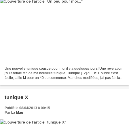
Une nouvelle tunique cousue pour moi il y a quelques jours! Une révelation,
j'suis totale fan de ma nouvelle tunique! Tunique [12] du HS Coudre c'est
facile, taille M pour un 40 du commerce. Manches modifiées, j'ai pas fait la
partie "ballon". Biais d'encolure...
tunique X
Publié le 08/04/2013 à 00:15
Par
La Mag