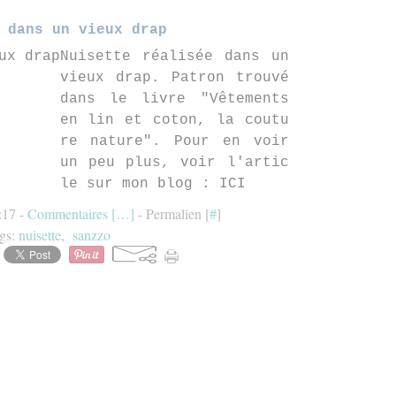
 dans un vieux drap
Nuisette réalisée dans un
vieux drap. Patron trouvé
dans le livre "Vêtements
en lin et coton, la coutu
re nature". Pour en voir
un peu plus, voir l'artic
le sur mon blog : ICI
:17 -
Commentaires [
…
]
- Permalien [
#
]
gs:
nuisette
,
sanzzo