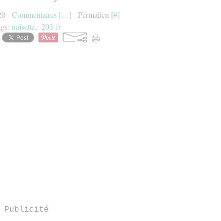
20 -
Commentaires [
…
]
- Permalien [
#
]
ags:
nuisette
,
203-fr
Publicité