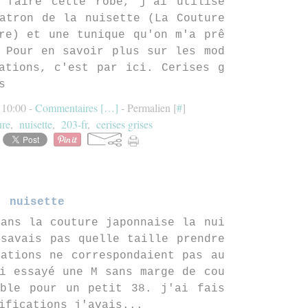
 faire cette robe, j'ai utilisé
atron de la nuisette (La Couture
re) et une tunique qu'on m'a prê
 Pour en savoir plus sur les mod
ations, c'est par ici. Cerises g
s
à 10:00 -
Commentaires [
…
]
- Permalien [
#
]
ure
,
nuisette
,
203-fr
,
cerises grises
nuisette
ans la couture japonnaise la nui
savais pas quelle taille prendre
ations ne correspondaient pas au
i essayé une M sans marge de cou
able pour un petit 38. j'ai fais
ifications j'avais...