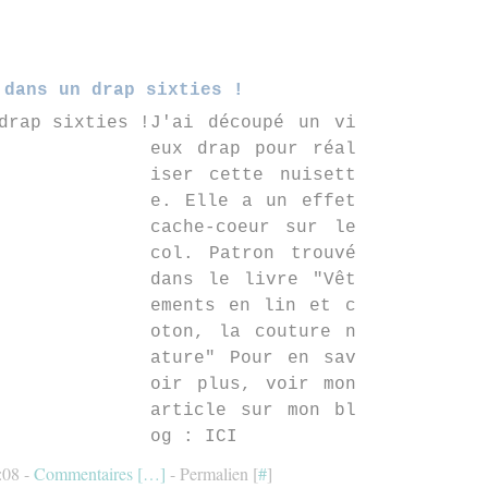
 dans un drap sixties !
J'ai découpé un vi
eux drap pour réal
iser cette nuisett
e. Elle a un effet
cache-coeur sur le
col. Patron trouvé
dans le livre "Vêt
ements en lin et c
oton, la couture n
ature" Pour en sav
oir plus, voir mon
article sur mon bl
og : ICI
:08 -
Commentaires [
…
]
- Permalien [
#
]