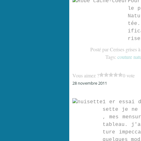
Pour
le p
Natu
tée.
ific
rise
Posté par Cerises grises 
Tags:
couture nat
Vous aimez ?
0 vote
28 novembre 2011
1 er essai d
sette je ne 
, mes mensur
tableau. j'a
ture impecc
quelques mod