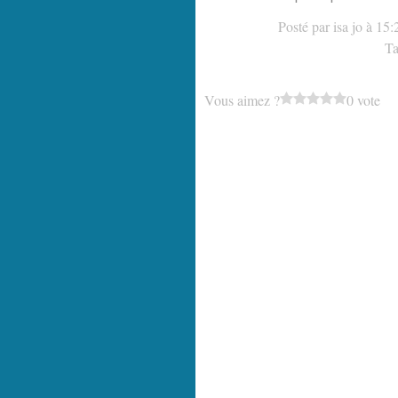
Posté par isa jo à 15:
T
Vous aimez ?
0 vote