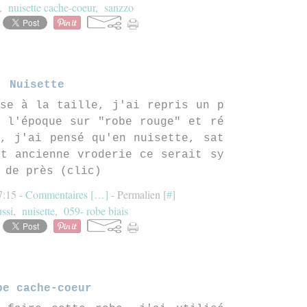
,
nuisette cache-coeur
,
sanzzo
Nuisette
se à la taille, j'ai repris un p
 l'époque sur "robe rouge" et ré
, j'ai pensé qu'en nuisette, sat
t ancienne vroderie ce serait sy
 de près (clic)
7:15 -
Commentaires [
…
]
- Permalien [
#
]
ssi
,
nuisette
,
059- robe biais
be cache-coeur