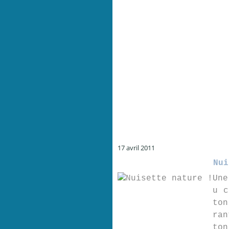
17 avril 2011
Nui
Une
u c
ton
ran
ton