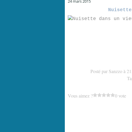
24 mars 2015
Nuisette
Posté par Sanzzo à 21
Ta
Vous aimez ?
0 vote