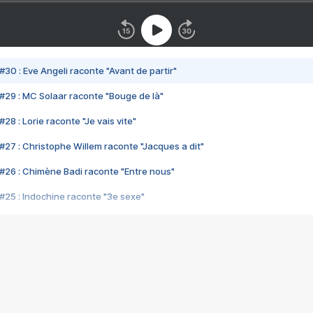
#30 : Eve Angeli raconte "Avant de partir"
#29 : MC Solaar raconte "Bouge de là"
28 : Lorie raconte "Je vais vite"
#27 : Christophe Willem raconte "Jacques a dit"
#26 : Chimène Badi raconte "Entre nous"
#25 : Indochine raconte "3e sexe"
#24 : Zaho raconte "C'est chelou"
#23 : Patrick Bruel raconte "Au café des délices"
#22 : Kyo raconte "Le chemin"
#21 : Nolwenn Leroy raconte "Cassé"