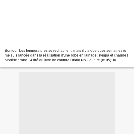
Bonjour, Les températures se réchauffent, mais il y a quelques semaines je
me suis lancée dans la réalisation d'une robe en lainage, sympa et chaude !
Modèle : robe 14 tiré du livre de couture Otona No Couture (le 05): la
traduction française de ce livre...