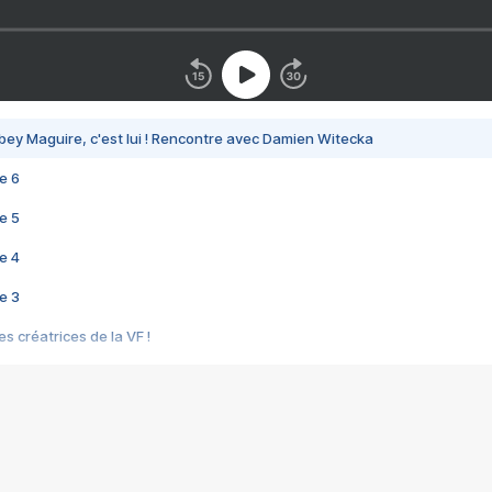
bey Maguire, c'est lui ! Rencontre avec Damien Witecka
e 6
e 5
e 4
e 3
s créatrices de la VF !
e 2
e 1
e Mektoub My Love arrive enfin ! Rencontre avec Shaïn Boumedine et Sal