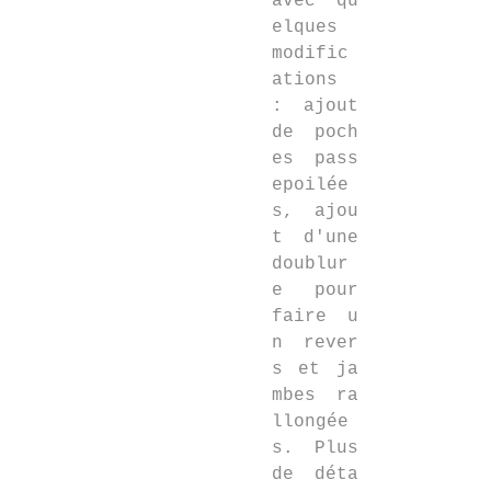
avec qu
elques
modific
ations
: ajout
de poch
es pass
epoilée
s, ajou
t d'une
doublur
e pour
faire u
n rever
s et ja
mbes ra
llongée
s. Plus
de déta