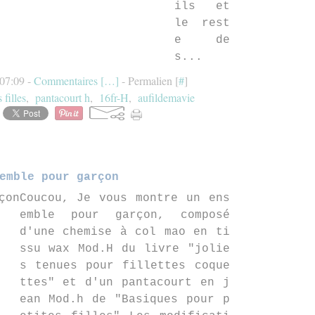
ils et
le rest
e de
s...
 07:09 -
Commentaires [
…
]
- Permalien [
#
]
 filles
,
pantacourt h
,
16fr-H
,
aufildemavie
emble pour garçon
Coucou, Je vous montre un ens
emble pour garçon, composé
d'une chemise à col mao en ti
ssu wax Mod.H du livre "jolie
s tenues pour fillettes coque
ttes" et d'un pantacourt en j
ean Mod.h de "Basiques pour p