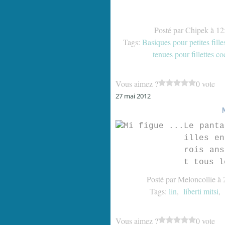
Posté par Chipek à 12
Tags:
Basiques pour petites fille
tenues pour fillettes co
Vous aimez ?
0 vote
27 mai 2012
Le panta
illes en
rois ans
t tous l
Posté par Meloncollie à 
Tags:
lin
,
liberti mitsi
,
Vous aimez ?
0 vote