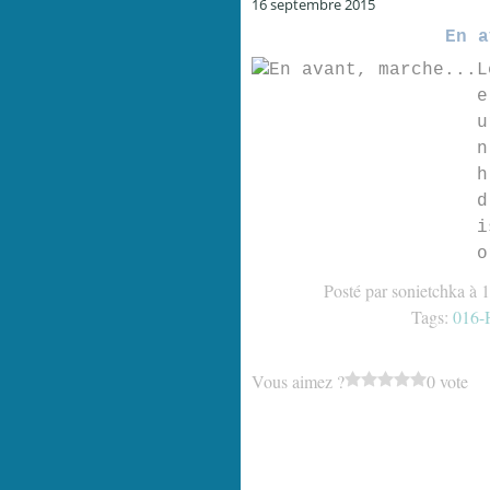
16 septembre 2015
En a
L
e
u
n
h
d
i
o
Posté par sonietchka à 
Tags:
016-
Vous aimez ?
0 vote