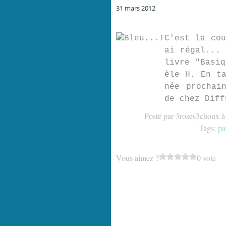
31 mars 2012
C'est la cou
ai régal... 
livre "Basiq
èle H. En ta
née prochai
de chez Diff
Posté par 3roses3choux à
Tags:
pa
Vous aimez ?
0 vote