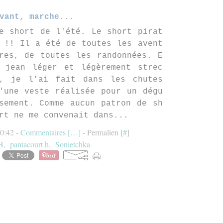
vant, marche...
e short de l'été. Le short pirat
 !! Il a été de toutes les avent
res, de toutes les randonnées. E
 jean léger et légèrement strec
, je l'ai fait dans les chutes
'une veste réalisée pour un dégu
sement. Comme aucun patron de sh
rt ne me convenait dans...
10:42 -
Commentaires [
…
]
- Permalien [
#
]
H
,
pantacourt h
,
Sonietchka