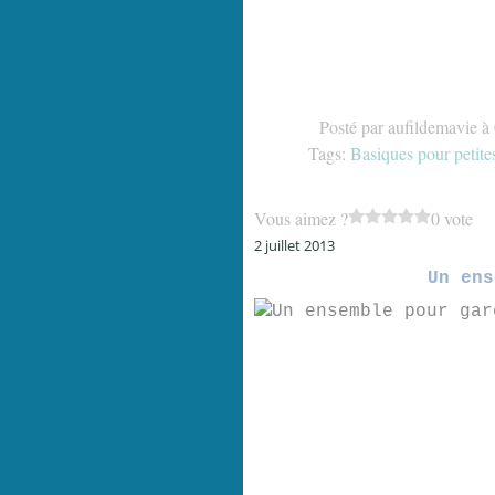
Posté par aufildemavie à
Tags:
Basiques pour petites
Vous aimez ?
0 vote
2 juillet 2013
Un ens