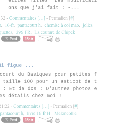
etites filles" Les modificati
ons que j'ai fait : -...
:32 -
Commentaires [
…
]
- Permalien [
#
]
s
,
16-fr
,
pantacourt h
,
chemise à col mao
,
jolies
quettes
,
296-FR
,
La couture de Chipek
Mi figue ...
court du Basiques pour petites f
 taille 100 pour un asticot de t
 : Et de dos : D'autres photos e
es détails chez moi !
21:22 -
Commentaires [
…
]
- Permalien [
#
]
pantacourt h
,
livre 16-fr-H
,
Meloncollie