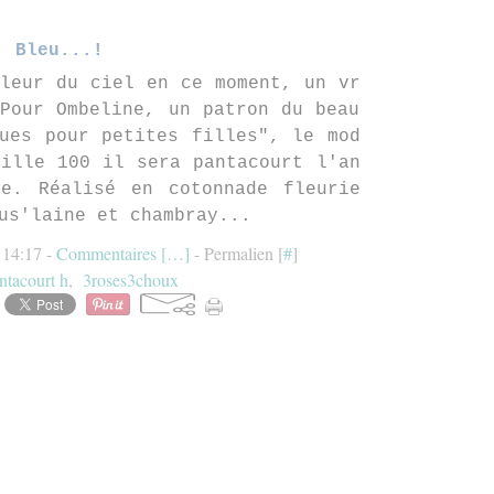
Bleu...!
leur du ciel en ce moment, un vr
Pour Ombeline, un patron du beau
ues pour petites filles", le mod
ille 100 il sera pantacourt l'an
ne. Réalisé en cotonnade fleurie
us'laine et chambray...
 14:17 -
Commentaires [
…
]
- Permalien [
#
]
ntacourt h
,
3roses3choux