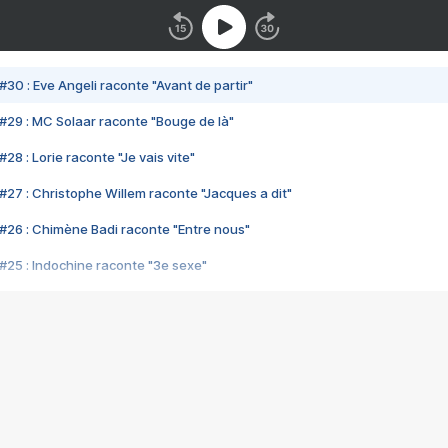
#30 : Eve Angeli raconte "Avant de partir"
#29 : MC Solaar raconte "Bouge de là"
28 : Lorie raconte "Je vais vite"
#27 : Christophe Willem raconte "Jacques a dit"
#26 : Chimène Badi raconte "Entre nous"
#25 : Indochine raconte "3e sexe"
#24 : Zaho raconte "C'est chelou"
#23 : Patrick Bruel raconte "Au café des délices"
#22 : Kyo raconte "Le chemin"
#21 : Nolwenn Leroy raconte "Cassé"
#20 : Patrick Hernandez raconte "Born to be alive"