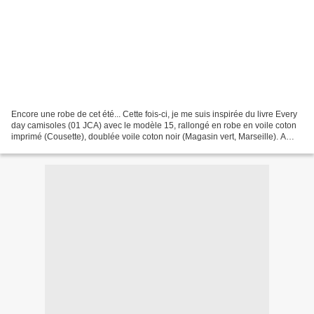
Encore une robe de cet été... Cette fois-ci, je me suis inspirée du livre Every
day camisoles (01 JCA) avec le modèle 15, rallongé en robe en voile coton
imprimé (Cousette), doublée voile coton noir (Magasin vert, Marseille). A
bientôt : Ici