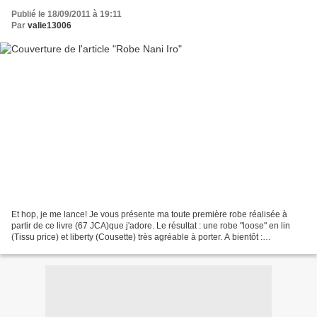
Publié le 18/09/2011 à 19:11
Par
valie13006
Et hop, je me lance! Je vous présente ma toute première robe réalisée à
partir de ce livre (67 JCA)que j'adore. Le résultat : une robe "loose" en lin
(Tissu price) et liberty (Cousette) très agréable à porter. A bientôt :
http://valie13006.canalblog....