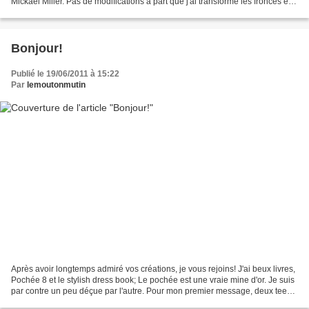
Mickael Miller. Pas de modifications à part que j'ai transformé les fronces en
plis plats, je trouve que...
Bonjour!
Publié le 19/06/2011 à 15:22
Par
lemoutonmutin
Après avoir longtemps admiré vos créations, je vous rejoins! J'ai beux livres,
Pochée 8 et le stylish dress book; Le pochée est une vraie mine d'or. Je suis
par contre un peu déçue par l'autre. Pour mon premier message, deux tee
shirts à emmanchures américaines,...