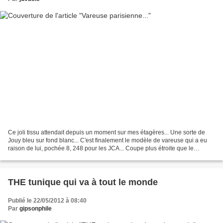
Ce joli tissu attendait depuis un moment sur mes étagères... Une sorte de
Jouy bleu sur fond blanc... C'est finalement le modèle de vareuse qui a eu
raison de lui, pochée 8, 248 pour les JCA... Coupe plus étroite que le
modèle d'origine, manches courtes......
THE tunique qui va à tout le monde
Publié le 22/05/2012 à 08:40
Par
gipsonphile