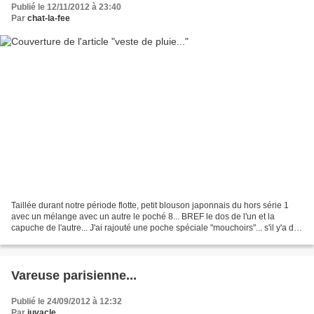
Publié le 12/11/2012 à 23:40
Par
chat-la-fee
Taillée durant notre période flotte, petit blouson japonnais du hors série 1
avec un mélange avec un autre le poché 8... BREF le dos de l'un et la
capuche de l'autre... J'ai rajouté une poche spéciale "mouchoirs"... s'il y'a de
la pluie, il y'a forcement...
Vareuse parisienne...
Publié le 24/09/2012 à 12:32
Par
juvacle