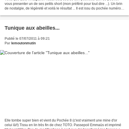
vous presenter un de ses petits short (mon préféré pour tout dire ...). Un brin
de nostalgie, de légèreté et voilà le résultat ... Il est issu du pochée numéro
8. C'est le patron...
Tunique aux abeilles...
Publié le 07/07/2011 à 09:21
Par
lemoutonmutin
Elle tombe super bien et vient du Pochée 8 (c'est vraiment une mine d'or
celui là!!) Tissu en lin très fin de chez TOTO. Passepoil Emmaüs et imprimé