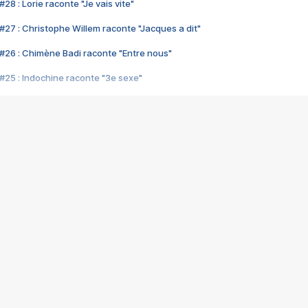
28 : Lorie raconte "Je vais vite"
#27 : Christophe Willem raconte "Jacques a dit"
#26 : Chimène Badi raconte "Entre nous"
#25 : Indochine raconte "3e sexe"
#24 : Zaho raconte "C'est chelou"
#23 : Patrick Bruel raconte "Au café des délices"
#22 : Kyo raconte "Le chemin"
#21 : Nolwenn Leroy raconte "Cassé"
#20 : Patrick Hernandez raconte "Born to be alive"
#19 : Lorie raconte "Près de moi"
#18 : Michael Jones raconte "A nos actes manqués" (avec Jean-Jacque
#17 : Khaled raconte "Aïcha"
#16 : Corneille raconte "Parce qu'on vient de loin"