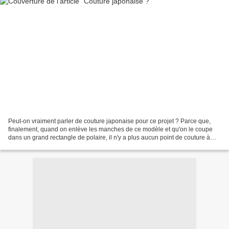
Peut-on vraiment parler de couture japonaise pour ce projet ? Parce que,
finalement, quand on enlève les manches de ce modèle et qu'on le coupe
dans un grand rectangle de polaire, il n'y a plus aucun point de couture à
faire ! Modèle du Pochée n°8, sans...