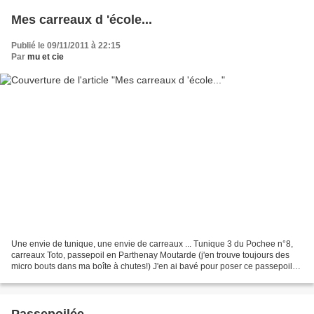
Mes carreaux d 'école...
Publié le 09/11/2011 à 22:15
Par
mu et cie
Une envie de tunique, une envie de carreaux ... Tunique 3 du Pochee n°8,
carreaux Toto, passepoil en Parthenay Moutarde (j'en trouve toujours des
micro bouts dans ma boîte à chutes!) J'en ai bavé pour poser ce passepoil
avec ces fronces... Mais ça valait...