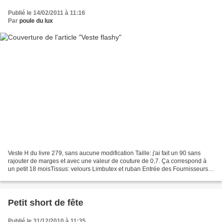
Publié le 14/02/2011 à 11:16
Par
poule du lux
Veste H du livre 279, sans aucune modification Taille: j'ai fait un 90 sans
rajouter de marges et avec une valeur de couture de 0,7. Ça correspond à
un petit 18 moisTissus: velours Limbutex et ruban Entrée des Fournisseurs
Photos portées chez moi:
Petit short de fête
Publié le 31/12/2010 à 11:35