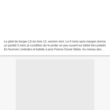
Le gilet de berger (J) du livre 13, version mini. Le 6 mois sans marges donne
un parfait 3 mois (à condition de le porter un peu ouvert sur bébé très potelé)
En fourrure Limbutex et batiste à pois France Duval-Stalla. Au niveau des
modif rien d'extraordinaire:...