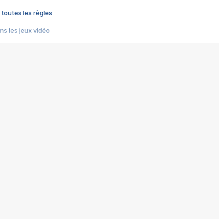
 toutes les règles
s les jeux vidéo
us choquant de Rockstar ? - Le scandale BULLY
e plus moche de Steam
du RÊVE tourne au CAUCHEMAR
pendant 8 heures
it… à tort
umiliés par un jeu vidéo
ire - Final Fantasy 8
ti un empire - Age of Empires
story DOFUS
tard, il crée l'un des pires jeux de tous les temps, MindsEye.