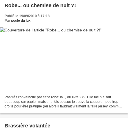
Robe... ou chemise de nuit ?!
Publié le 19/09/2010 à 17:18
Par
poule du lux
Pas très convaincue par cette robe: la Q du livre 279. Elle me plaisait
beaucoup sur papier, mais une fois cousue je trouve la coupe un peu trop
droite pour être pratique (ou alors il faudrait vraiment la faire jersey, comme
préconisé dans le bouquin....
Brassière volantée