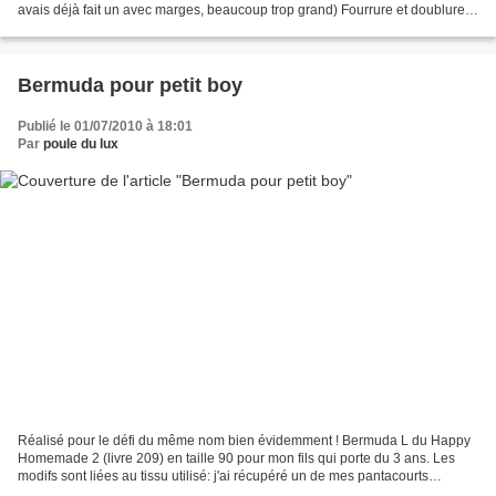
avais déjà fait un avec marges, beaucoup trop grand) Fourrure et doublure
Limbutex, liberty Fairy...
Bermuda pour petit boy
Publié le 01/07/2010 à 18:01
Par
poule du lux
Réalisé pour le défi du même nom bien évidemment ! Bermuda L du Happy
Homemade 2 (livre 209) en taille 90 pour mon fils qui porte du 3 ans. Les
modifs sont liées au tissu utilisé: j'ai récupéré un de mes pantacourts
déchiré, il a donc fallu couper économiquement...