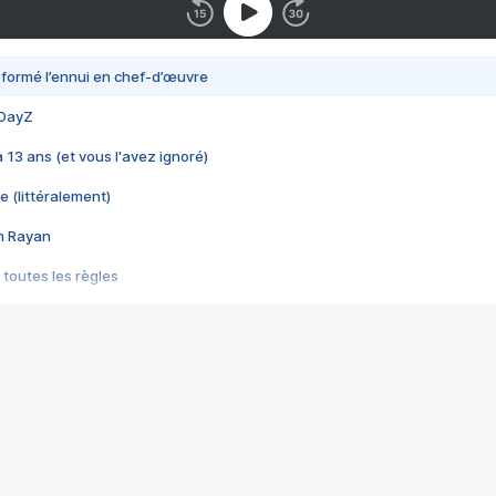
nsformé l’ennui en chef-d’œuvre
 DayZ
 a 13 ans (et vous l'avez ignoré)
e (littéralement)
im Rayan
 toutes les règles
s les jeux vidéo
us choquant de Rockstar ? - Le scandale BULLY
e plus moche de Steam
du RÊVE tourne au CAUCHEMAR
pendant 8 heures