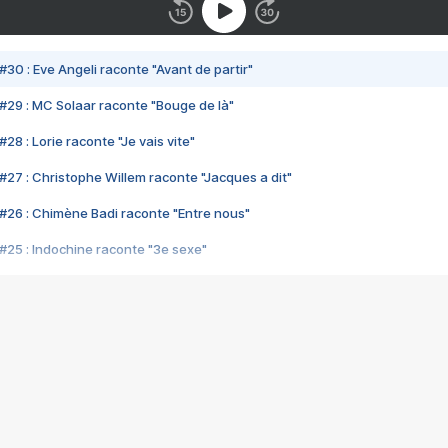
#30 : Eve Angeli raconte "Avant de partir"
#29 : MC Solaar raconte "Bouge de là"
28 : Lorie raconte "Je vais vite"
#27 : Christophe Willem raconte "Jacques a dit"
#26 : Chimène Badi raconte "Entre nous"
#25 : Indochine raconte "3e sexe"
#24 : Zaho raconte "C'est chelou"
#23 : Patrick Bruel raconte "Au café des délices"
#22 : Kyo raconte "Le chemin"
#21 : Nolwenn Leroy raconte "Cassé"
#20 : Patrick Hernandez raconte "Born to be alive"