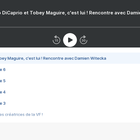
 DiCaprio et Tobey Maguire, c'est lui ! Rencontre avec Dam
bey Maguire, c'est lui ! Rencontre avec Damien Witecka
e 6
e 5
e 4
e 3
s créatrices de la VF !
e 2
e 1