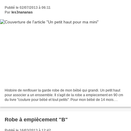
Publié le 02/07/2013 à 06:11
Par
les3nananas
Histoire de renflouer la garde robe de mon bébé qui grandi. Un petit haut
pour associer a un enssemble. Il s'agit de la robe a empiecement en 90 cm
du livre "couture pour bébé et tout petits". Pour mon bébé de 14 mois.
aucune modifications ca lui va parfaitement....
Robe à empiècement "B"
Publié le 16/03/2013 à 12:42