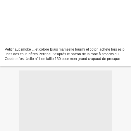
Petit haut smoké ... et coloré Biais mamzelle fourmi et coton acheté lors es p
uces des couturières Petit haut d'après le patron de la robe à smocks du
Coudre c'est facile n°1 en taille 130 pour mon grand crapaud de presque 8
ans Modifications: - une...