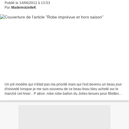
Publié le 14/06/2012 à 13:53
Par
MademoizelleK
Un joli modèle qui n'était pas ma priorité mais qui l'est devenu un beau jour
d'oisiveté lorsque je me suis souvenu de ce beau tissu bleu acheté sur le
marché cet hiver... P atron: robe robe ballon du Jolies tenues pour fillettes
coquettes, taille 100...