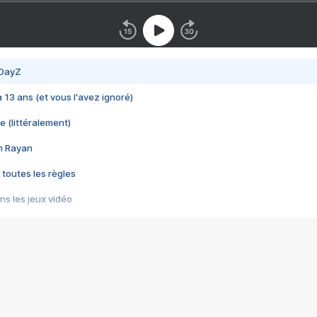
 DayZ
 a 13 ans (et vous l'avez ignoré)
e (littéralement)
im Rayan
 toutes les règles
s les jeux vidéo
us choquant de Rockstar ? - Le scandale BULLY
e plus moche de Steam
du RÊVE tourne au CAUCHEMAR
pendant 8 heures