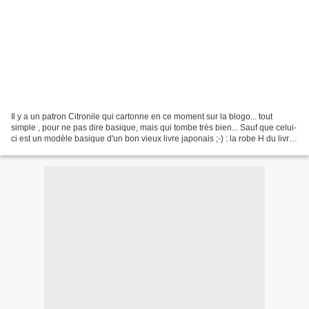
Il y a un patron Citronile qui cartonne en ce moment sur la blogo... tout
simple , pour ne pas dire basique, mais qui tombe très bien... Sauf que celui-
ci est un modèle basique d'un bon vieux livre japonais ;-) : la robe H du livre
4, en lycra à pois...