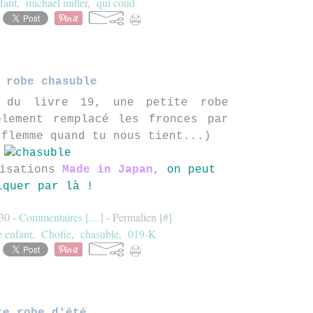
fant
,
michael miller
,
qui coud
 robe chasuble
 du livre 19, une petite robe
plement remplacé les fronces par
(flemme quand tu nous tient...)
lisations
Made in Japan
,
on peut
iquer par là !
:30 -
Commentaires [
…
]
- Permalien [
#
]
e enfant
,
Chofie
,
chasuble
,
019-K