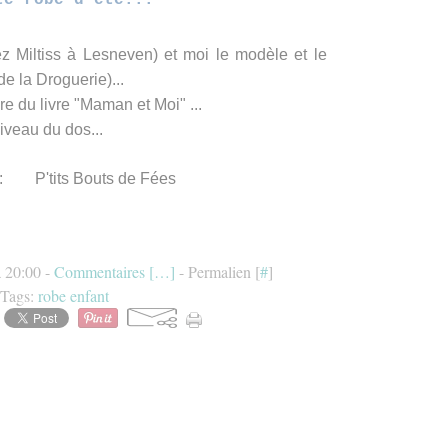
te robe d'été...
ez Miltiss à Lesneven) et moi le modèle et le
e la Droguerie)...
re du livre "Maman et Moi" ...
niveau du dos...
ci :
P'tits Bouts de Fées
à 20:00 -
Commentaires [
…
]
- Permalien [
#
]
Tags:
robe enfant