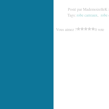
Posté par MademoizelleK 
Tags:
robe carreaux
,
robe 
Vous aimez ?
0 vote