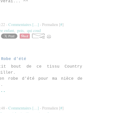
iverai... ^^
2:22 -
Commentaires [
…
]
- Permalien [
#
]
be enfant
,
pois
,
qui coud
Robe d'été
it bout de ce tissu Country
Miller.
en robe d'été pour ma nièce de
s.
...
9:48 -
Commentaires [
…
]
- Permalien [
#
]