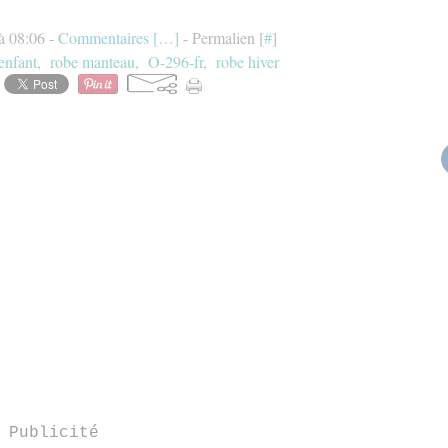
à 08:06 -
Commentaires [
…
]
- Permalien [
#
]
enfant
,
robe manteau
,
O-296-fr
,
robe hiver
Publicité