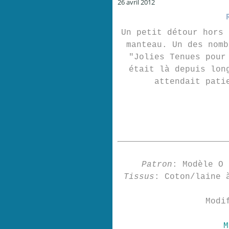
26 avril 2012
Un petit détour hors 
manteau. Un des nomb
"Jolies Tenues pour
était là depuis lon
attendait pati
Patron
: Modèle O 
Tissus
: Coton/laine 
Modi
M