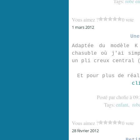
Tags:
robe en
Vous aimez ?
0 vote
1 mars 2012
Une
Adaptée du modèle K
chasuble où j'ai sim
un pli creux central 
Et pour plus de réa
cl
Posté par chofie à 09
Tags:
enfant
,
rob
Vous aimez ?
0 vote
28 février 2012