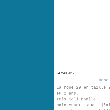
24 avril 2012
Rose
La robe 29 en taille 
eu 2 ans.
Très joli modèle!
Maintenant que j'a