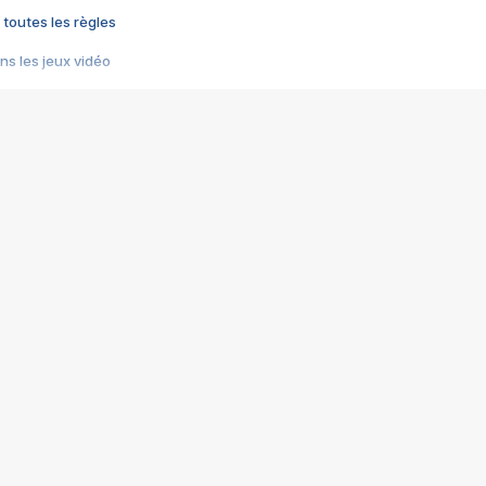
 toutes les règles
s les jeux vidéo
us choquant de Rockstar ? - Le scandale BULLY
e plus moche de Steam
du RÊVE tourne au CAUCHEMAR
pendant 8 heures
it… à tort
umiliés par un jeu vidéo
ire - Final Fantasy 8
ti un empire - Age of Empires
story DOFUS
tard, il crée l'un des pires jeux de tous les temps, MindsEye.