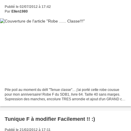
Publié le 02/07/2012 à 17:42
Par
Ellen1980
Pile poil au moment du défi "Tenue classe".... j'ai porté cette robe cousue
pour mon anniversaire! Robe F du SDB1, livre 64. Taille 40 sans marges.
Supression des manches, encolure TRES arrondie et ajout d'un GRAND col
blanc. Ajout des poches de la E...
Tunique F à modifier Facilement !! :)
Publié le 21/02/2012 à 17:11