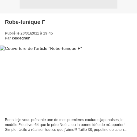
Robe-tunique F
Publié le 20/01/2011 à 19:45
Par
celdegrain
Bonsoir,je vous présente une de mes premières coutures japonaises, le
modèle F du livre 64 que le père Noël a eu la bonne idée de m'apporter!
Simple, facile à réaliser, tout ce que j'aime!!! Taille 38, popeline de coton
Vous pouvez en voir plus chez moi!...