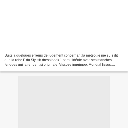
Suite à quelques erreurs de jugement concernant la météo, je me suis dit
que la robe F du Stylish dress book 1 serait idéale avec ses manches
fendues qui la rendent si originale. Viscose imprimée, Mondial tissus,
Poitiers. Taille 11. Livre 64 Stylish...