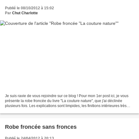
Publié le 08/10/2012 à 15:02
Par
Chut Charlotte
Je suis ravie de vous rejoindre sur ce blog ! Pour mon 1er post ici, je vous
présente la robe froncée du livre "La couture nature", que j'ai déclinée
plusieurs fois. Les explications sont limpides, les finitions intérieures très
propres et le résultat...
Robe froncée sans fronces
Publié le 24/04/2012 à 20:13