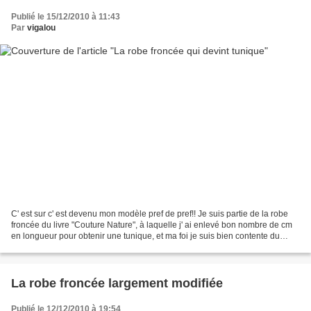
Publié le 15/12/2010 à 11:43
Par
vigalou
C' est sur c' est devenu mon modèle pref de pref!! Je suis partie de la robe
froncée du livre "Couture Nature", à laquelle j' ai enlevé bon nombre de cm
en longueur pour obtenir une tunique, et ma foi je suis bien contente du
résultat J' ai également...
La robe froncée largement modifiée
Publié le 12/12/2010 à 19:54