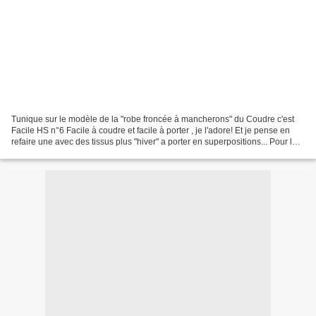
Tunique sur le modèle de la "robe froncée à mancherons" du Coudre c'est
Facile HS n°6 Facile à coudre et facile à porter , je l'adore! Et je pense en
refaire une avec des tissus plus "hiver" a porter en superpositions... Pour les
petits détails ... w...