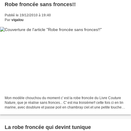
Robe froncée sans fronces!!
Publié le 19/12/2010 à 19:40
Par
vigalou
Mon modèle chouchou du moment c' est la robe froncée du Livre Couture
Nature, que je réalise sans fronces... C' est ma troisième!! cette fois ci en lin
marine, avec doublure et passe poil en chambray ciel.et une petite touche
de fantaisie avec l' étoile...
La robe froncée qui devint tunique