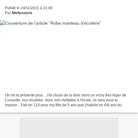
Publié le 24/11/2011 à 11:00
Par
Meliesouris
On ne la présente plus... J'ai choisi de la faire dans un vichy très léger de
Cousette, non doublée, donc non mettable à l'école, ce sera pour la
maison... Fait en 110 pour ma fille de 5 ans que j'habille en 6/8 ans du
commerce. Aucune modification, si...