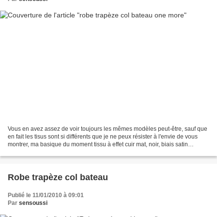
Vous en avez assez de voir toujours les mêmes modèles peut-être, sauf que
en fait les tisus sont si différents que je ne peux résister à l'envie de vous
montrer, ma basique du moment tissu à effet cuir mat, noir, biais satin
emmanchures et ourlet, tout...
Robe trapèze col bateau
Publié le 11/01/2010 à 09:01
Par
sensoussi