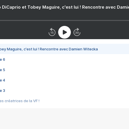
 DiCaprio et Tobey Maguire, c'est lui ! Rencontre avec Dam
bey Maguire, c'est lui ! Rencontre avec Damien Witecka
e 6
e 5
e 4
e 3
s créatrices de la VF !
e 2
e 1