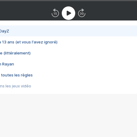
 DayZ
 a 13 ans (et vous l'avez ignoré)
e (littéralement)
im Rayan
 toutes les règles
s les jeux vidéo
us choquant de Rockstar ? - Le scandale BULLY
e plus moche de Steam
du RÊVE tourne au CAUCHEMAR
pendant 8 heures