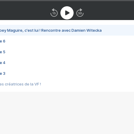
bey Maguire, c'est lui ! Rencontre avec Damien Witecka
e 6
e 5
e 4
e 3
s créatrices de la VF !
e 2
e 1
e Mektoub My Love arrive enfin ! Rencontre avec Shaïn Boumedine et Sal
i : après Toni en famille