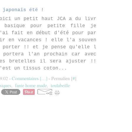
 japonais été !
oici un petit haut JCA a du livr
 basique pour petite fille je
'ai fait en début d'été pour par
ir en vacances ! elle l'a souven
 porter !! et je pense qu'elle l
 portera l'an prochain car avec
es bretelles il sera ajuster !!
'est un tissus coton...
09:02 -
Commentaires [
…
]
- Permalien [
#
]
siques
,
fanie home made
,
toulabeille