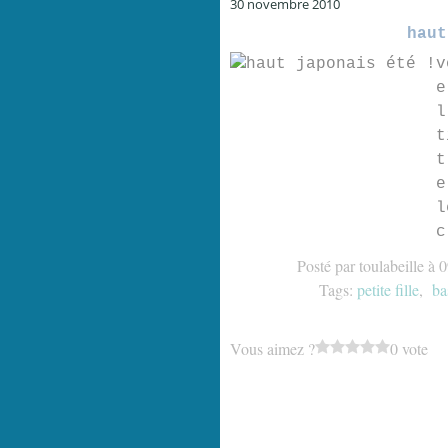
30 novembre 2010
haut
v
e
l
t
t
e
l
c
Posté par toulabeille à 
Tags:
petite fille
,
ba
Vous aimez ?
0 vote