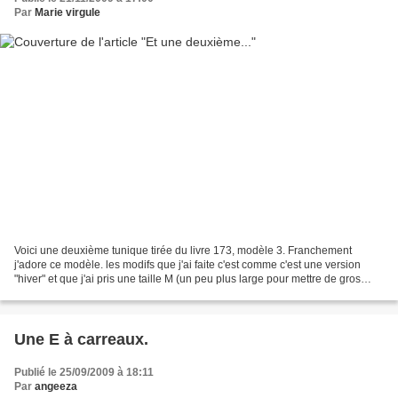
Par
Marie virgule
Voici une deuxième tunique tirée du livre 173, modèle 3. Franchement
j'adore ce modèle. les modifs que j'ai faite c'est comme c'est une version
"hiver" et que j'ai pris une taille M (un peu plus large pour mettre de gros
sous-pulls), je n'ai pas mis de...
Une E à carreaux.
Publié le 25/09/2009 à 18:11
Par
angeeza