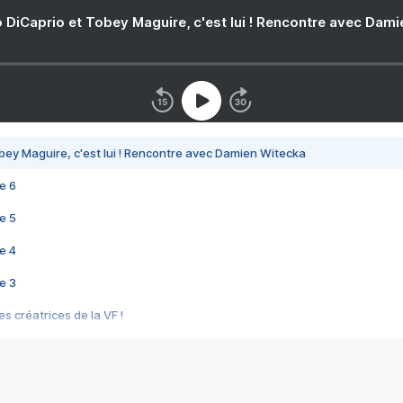
 DiCaprio et Tobey Maguire, c'est lui ! Rencontre avec Dam
bey Maguire, c'est lui ! Rencontre avec Damien Witecka
e 6
e 5
e 4
e 3
s créatrices de la VF !
e 2
e 1