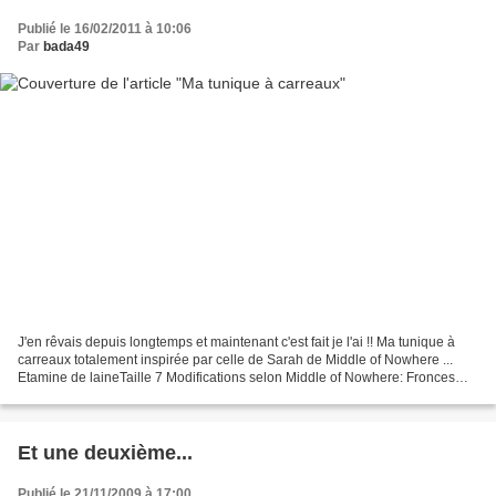
Publié le 16/02/2011 à 10:06
Par
bada49
J'en rêvais depuis longtemps et maintenant c'est fait je l'ai !! Ma tunique à
carreaux totalement inspirée par celle de Sarah de Middle of Nowhere ...
Etamine de laineTaille 7 Modifications selon Middle of Nowhere: Fronces
apparentesEmpiècement devant...
Et une deuxième...
Publié le 21/11/2009 à 17:00