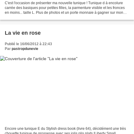
C'est l'occasion de présenter ma nouvelle tunique ! Tunique d à encolure
carrée des basiques pour petites filles, la parmenture visible et les fronces
en moins... taille L. Plus de photos et un porte monnaie à gagner sur mon
blog !!! J'ai bien envie de...
La vie en rose
Publié le 16/06/2012 à 22:43
Par
pastropdunevie
Encore une tunique E du Stylish dress book (livre 64), décidément une très
chouette tunique de grossesse avec ses jolis plis plats !Liberty Small