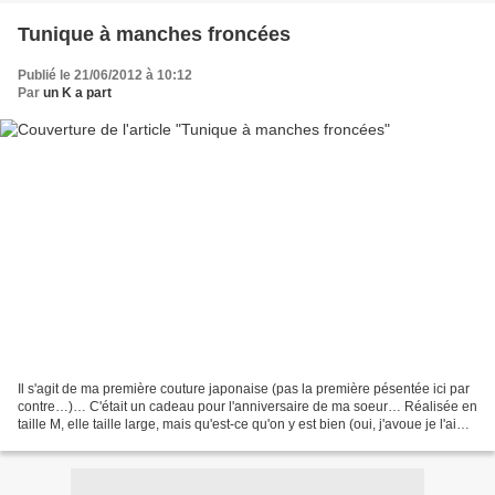
Tunique à manches froncées
Publié le 21/06/2012 à 10:12
Par
un K a part
Il s'agit de ma première couture japonaise (pas la première pésentée ici par
contre…)… C'était un cadeau pour l'anniversaire de ma soeur… Réalisée en
taille M, elle taille large, mais qu'est-ce qu'on y est bien (oui, j'avoue je l'ai
essayée) Tissu coton...