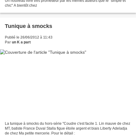
Un nouveau livre très prometteur par les mêmes auteurs que le "simple et
chic" A bientôt chez
Tunique à smocks
Publié le 26/06/2012 à 11:43
Par
un K a part
La tunique à smocks du hors-série "Coudre c'est facile 1. Lin mauve de chez
MT, batiste France Duval Stalla figue étoile argent et biais Liberty Adeladja
de chez Ma petite mercerie. Pour le détail :