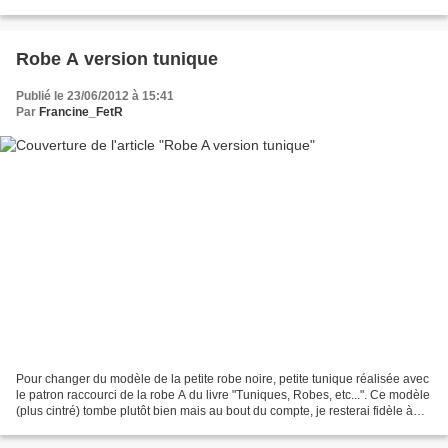
Robe A version tunique
Publié le 23/06/2012 à 15:41
Par
Francine_FetR
Pour changer du modèle de la petite robe noire, petite tunique réalisée avec
le patron raccourci de la robe A du livre "Tuniques, Robes, etc...". Ce modèle
(plus cintré) tombe plutôt bien mais au bout du compte, je resterai fidèle à
mon modèle fétiche...