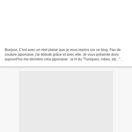
Bonjour, C'est avec un réel plaisir que je vous rejoins sur ce blog. Fan de
couture japonaise, j'ai débuté grâce et avec elle. Je vous prèsente donc
aujourd'hui ma dernière créa japonaise : la H du "Tuniques, robes, etc..."
cousu avec amour pour ma mamounette....