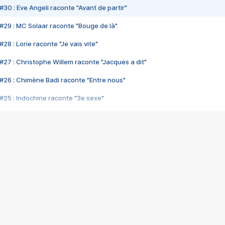
#30 : Eve Angeli raconte "Avant de partir"
#29 : MC Solaar raconte "Bouge de là"
28 : Lorie raconte "Je vais vite"
#27 : Christophe Willem raconte "Jacques a dit"
#26 : Chimène Badi raconte "Entre nous"
#25 : Indochine raconte "3e sexe"
#24 : Zaho raconte "C'est chelou"
#23 : Patrick Bruel raconte "Au café des délices"
#22 : Kyo raconte "Le chemin"
#21 : Nolwenn Leroy raconte "Cassé"
#20 : Patrick Hernandez raconte "Born to be alive"
#19 : Lorie raconte "Près de moi"
#18 : Michael Jones raconte "A nos actes manqués" (avec Jean-Jacque