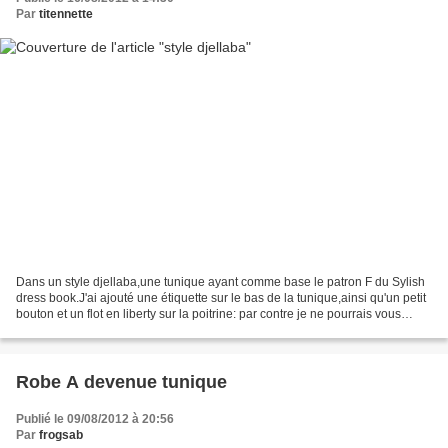
Par
titennette
Dans un style djellaba,une tunique ayant comme base le patron F du Sylish
dress book.J'ai ajouté une étiquette sur le bas de la tunique,ainsi qu'un petit
bouton et un flot en liberty sur la poitrine: par contre je ne pourrais vous
donner la provenance...
Robe A devenue tunique
Publié le 09/08/2012 à 20:56
Par
frogsab