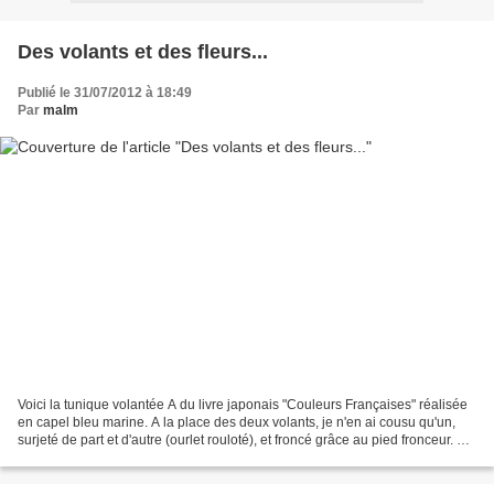
Des volants et des fleurs...
Publié le 31/07/2012 à 18:49
Par
malm
Voici la tunique volantée A du livre japonais "Couleurs Françaises" réalisée
en capel bleu marine. A la place des deux volants, je n'en ai cousu qu'un,
surjeté de part et d'autre (ourlet rouloté), et froncé grâce au pied fronceur. Ce
volant habille le...