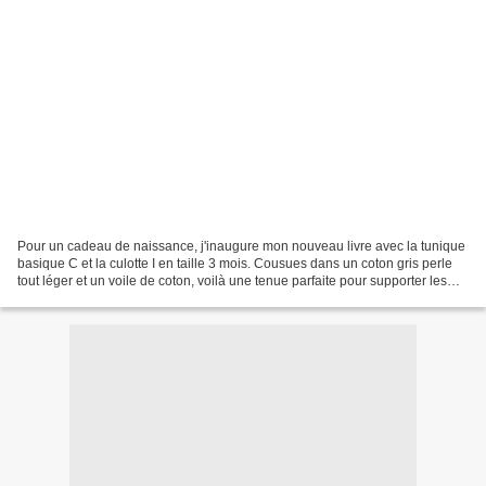
Pour un cadeau de naissance, j'inaugure mon nouveau livre avec la tunique
basique C et la culotte I en taille 3 mois. Cousues dans un coton gris perle
tout léger et un voile de coton, voilà une tenue parfaite pour supporter les
grosses chaleurs, les cuissots...