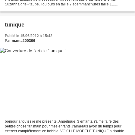
Suzanna gris - taupe. Toujours en taille 7 et emmanchures taille 11.
cémamanalafée
tunique
Publié le 15/06/2012 à 15:42
Par
mama200306
bonjour a toutes je me présente, Angélique, 3 enfants, j'aime faire des
petites chose fait main pour mes enfants, j'aimerais avoir du temps pour
exercer complétement ce hobbie. VOICI LE MODELE TUNIQUE a double