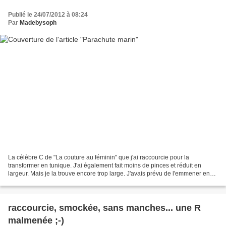
Publié le 24/07/2012 à 08:24
Par
Madebysoph
La célèbre C de "La couture au féminin" que j'ai raccourcie pour la
transformer en tunique. J'ai également fait moins de pinces et réduit en
largeur. Mais je la trouve encore trop large. J'avais prévu de l'emmener en
vacances en Bretagne mais finalement,...
raccourcie, smockée, sans manches... une R
malmenée ;-)