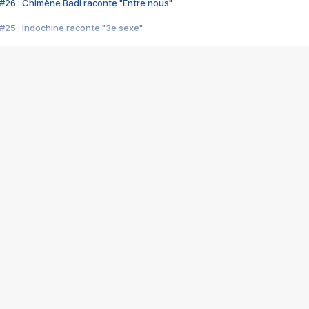
#26 : Chimène Badi raconte "Entre nous"
#25 : Indochine raconte "3e sexe"
#24 : Zaho raconte "C'est chelou"
#23 : Patrick Bruel raconte "Au café des délices"
#22 : Kyo raconte "Le chemin"
#21 : Nolwenn Leroy raconte "Cassé"
#20 : Patrick Hernandez raconte "Born to be alive"
#19 : Lorie raconte "Près de moi"
#18 : Michael Jones raconte "A nos actes manqués" (avec Jean-Jacque
#17 : Khaled raconte "Aïcha"
#16 : Corneille raconte "Parce qu'on vient de loin"
#15 : Indochine raconte "L'aventurier"
14 : Lorie raconte "Sur un air latino"