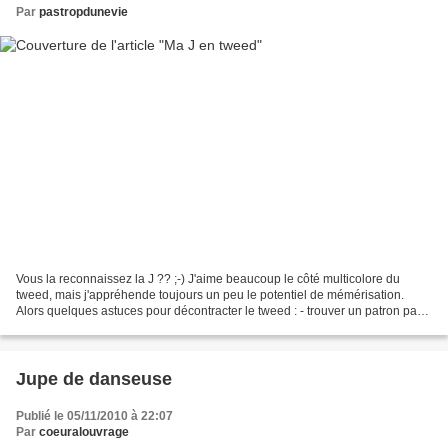
Par
pastropdunevie
Vous la reconnaissez la J ?? ;-) J'aime beaucoup le côté multicolore du
tweed, mais j'appréhende toujours un peu le potentiel de mémérisation.
Alors quelques astuces pour décontracter le tweed : - trouver un patron pas
trop guindé (ici le haut de la veste...
Jupe de danseuse
Publié le 05/11/2010 à 22:07
Par
coeuralouvrage