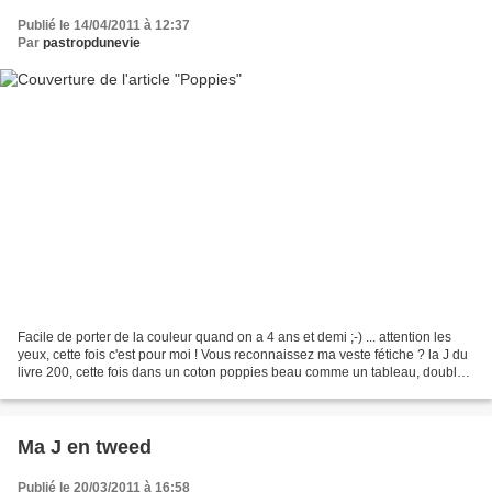
Publié le 14/04/2011 à 12:37
Par
pastropdunevie
Facile de porter de la couleur quand on a 4 ans et demi ;-) ... attention les
yeux, cette fois c'est pour moi ! Vous reconnaissez ma veste fétiche ? la J du
livre 200, cette fois dans un coton poppies beau comme un tableau, doublé
d'un tweed d'été. Alors...
Ma J en tweed
Publié le 20/03/2011 à 16:58