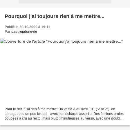
Pourquoi j'ai toujours rien à me mettre...
Publié le 30/10/2009 à 19:11
Par
pastropdunevie
Pour le défi "J'ai rien à me mettre" : la veste A du livre 101 ("A to Z"), en
lainage rose un peu tweed... avec son écharpe assortie ;Des finitions brutes
coupées à cru au recto, mais plutôt minutieuses au verso, avec une doublure
popeline posée en retrait...