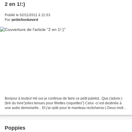
2 en 1!:)
Publié le 02/11/2011 à 11:53
Par
petitefeedunord
Bonjour à toutes! Hé oui je continue de faire ce petit paletot...Que j'adore:)
(tiré du livre"jolies tenues pour fillettes coquettes") Celui -ci est destinée à
une autre demoiselle... Et j'ai opté pour le manteau recto/verso:) Deux motifs
qui donnent...
Poppies