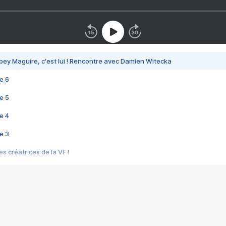
bey Maguire, c'est lui ! Rencontre avec Damien Witecka
e 6
e 5
e 4
e 3
s créatrices de la VF !
e 2
e 1
e Mektoub My Love arrive enfin ! Rencontre avec Shaïn Boumedine et Sal
i : après Toni en famille