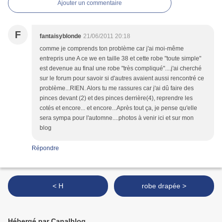
Ajouter un commentaire
F
fantaisyblonde
21/06/2011 20:18
comme je comprends ton problème car j'ai moi-même
entrepris une A ce we en taille 38 et cette robe "toute simple"
est devenue au final une robe "très compliqué"....j'ai cherché
sur le forum pour savoir si d'autres avaient aussi rencontré ce
problème...RIEN. Alors tu me rassures car j'ai dû faire des
pinces devant (2) et des pinces derrière(4), reprendre les
cotés et encore... et encore...Après tout ça, je pense qu'elle
sera sympa pour l'automne....photos à venir ici et sur mon
blog
Répondre
< H
robe drapée >
Hébergé par Canalblog