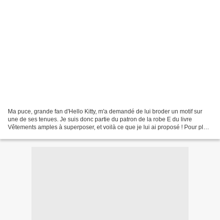
Ma puce, grande fan d'Hello Kitty, m'a demandé de lui broder un motif sur
une de ses tenues. Je suis donc partie du patron de la robe E du livre
Vêtements amples à superposer, et voilà ce que je lui ai proposé ! Pour plus
d'infos sur les modifications...