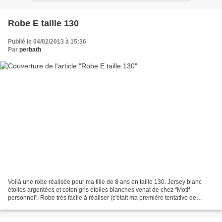
Robe E taille 130
Publié le 04/02/2013 à 15:36
Par
perbath
Voilà une robe réalisée pour ma fille de 8 ans en taille 130. Jersey blanc
étoiles argentées et coton gris étoiles blanches venat de chez "Motif
personnel". Robe très facile à réaliser (c'était ma première tentative de
jersey!). Les modifications : pas...