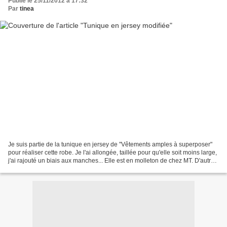
Publié le 25/11/2012 à 17:32
Par
tinea
Je suis partie de la tunique en jersey de "Vêtements amples à superposer"
pour réaliser cette robe. Je l'ai allongée, taillée pour qu'elle soit moins large,
j'ai rajouté un biais aux manches... Elle est en molleton de chez MT. D'autres
photos chez moi!!...