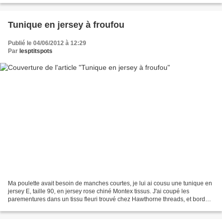
Tunique en jersey à froufou
Publié le 04/06/2012 à 12:29
Par
lesptitspots
Ma poulette avait besoin de manches courtes, je lui ai cousu une tunique en
jersey E, taille 90, en jersey rose chiné Montex tissus. J'ai coupé les
parementures dans un tissu fleuri trouvé chez Hawthorne threads, et bordé
l'encolure avec un biais Petits...