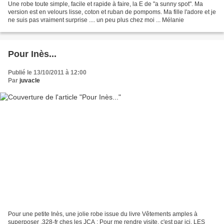
Une robe toute simple, facile et rapide à faire, la E de "a sunny spot". Ma
version est en velours lisse, coton et ruban de pompoms. Ma fille l'adore et je
ne suis pas vraiment surprise .... un peu plus chez moi ... Mélanie
Pour Inès...
Publié le 13/10/2011 à 12:00
Par
juvacle
Pour une petite Inès, une jolie robe issue du livre Vêtements amples à
superposer ,328-fr ches les JCA : Pour me rendre visite, c'est par ici, LES