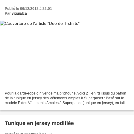
Publié le 06/12/2012 à 22:01
Par
viguialca
Pour la garde-robe d’hiver de ma pitchoune, voici 2 T-shirts issus du patron
de la tunique en jersey des Vêtements Amples à Superposer : Basé sur le
modèle E des Vêtements Amples à Superposer (tunique en jersey), en taille
90. Jersey Carbone France Duval...
Tunique en jersey modifiée