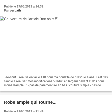
Publié le 17/05/2013 à 14:32
Par
perbath
Tee-shirt E réalisé en taille 110 pour ma poulette de presque 4 ans. Il est très
simple à réaliser. Mes modifications :- réduit en largeur devant et dos pour
moins d'ampleur. - pas de parementure en bas : couture simple - pas de
parementure aux manches...
Robe ample qui tourne...
Publié le 28/04/2013 à 21:49