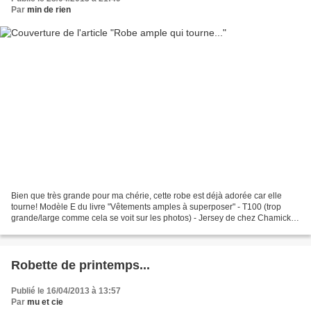
Par
min de rien
Bien que très grande pour ma chérie, cette robe est déjà adorée car elle
tourne! Modèle E du livre "Vêtements amples à superposer" - T100 (trop
grande/large comme cela se voit sur les photos) - Jersey de chez Chamick et
tissu fleuri et velours du marché...
Robette de printemps...
Publié le 16/04/2013 à 13:57
Par
mu et cie