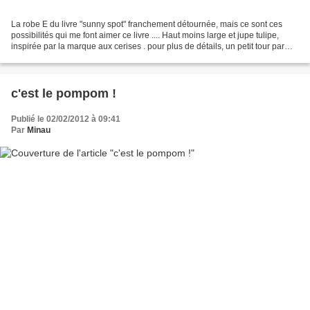
La robe E du livre "sunny spot" franchement détournée, mais ce sont ces
possibilités qui me font aimer ce livre .... Haut moins large et jupe tulipe,
inspirée par la marque aux cerises . pour plus de détails, un petit tour par
ici... à bientôt, Mélan...
c'est le pompom !
Publié le 02/02/2012 à 09:41
Par
Minau