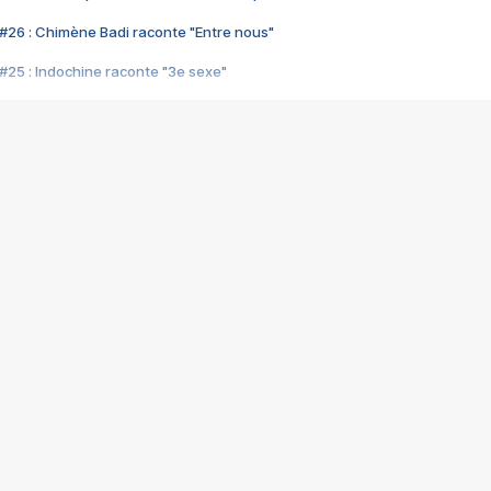
#26 : Chimène Badi raconte "Entre nous"
#25 : Indochine raconte "3e sexe"
#24 : Zaho raconte "C'est chelou"
#23 : Patrick Bruel raconte "Au café des délices"
#22 : Kyo raconte "Le chemin"
#21 : Nolwenn Leroy raconte "Cassé"
#20 : Patrick Hernandez raconte "Born to be alive"
#19 : Lorie raconte "Près de moi"
#18 : Michael Jones raconte "A nos actes manqués" (avec Jean-Jacque
#17 : Khaled raconte "Aïcha"
#16 : Corneille raconte "Parce qu'on vient de loin"
#15 : Indochine raconte "L'aventurier"