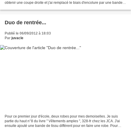
obtenir une coupe droite et j'ai remplacé le biais d'encolure par une bande
de jersey. Pour le...
Duo de rentrée...
Publié le 06/09/2012 à 18:03
Par
juvacle
Pour ce premier jour d'école, deux robes pour mes demoiselles. Je suis
partie du haut n°8 du livre " Vêtements amples ", 328-fr chez les JCA. J'ai
ensuite ajouté une bande de tissu différent pour en faire une robe. Pour
Valentine, jersey rayé rose et...