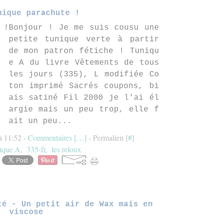
nique parachute !
Bonjour ! Je me suis cousu une
petite tunique verte à partir
de mon patron fétiche ! Tuniqu
e A du livre Vêtements de tous
les jours (335), L modifiée Co
ton imprimé Sacrés coupons, bi
ais satiné Fil 2000 je l'ai él
argie mais un peu trop, elle f
ait un peu...
à 11:52 -
Commentaires [
…
]
- Permalien [
#
]
ique A
,
335-fr
,
les reloux
té - Un petit air de Wax mais en
viscose