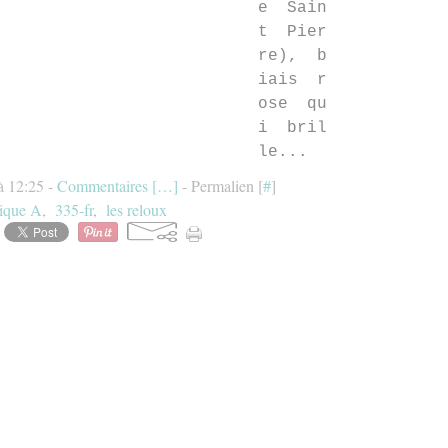
e Sain
t Pier
re), b
iais r
ose qu
i bril
le...
à 12:25 -
Commentaires [
…
]
- Permalien [
#
]
ique A
,
335-fr
,
les reloux