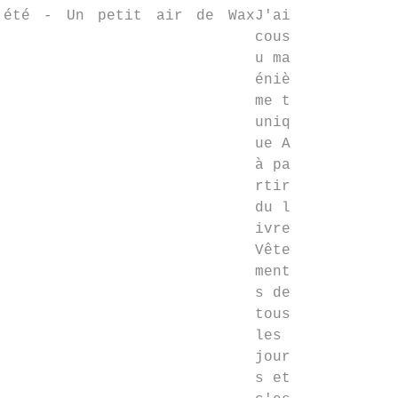
J'ai
cous
u ma
éniè
me t
uniq
ue A
à pa
rtir
du l
ivre
Vête
ment
s de
tous
les
jour
s et