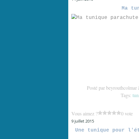
Ma tu
Posté par beyrouthcolmar 
Tags:
tun
Vous aimez ?
0 vote
9 juillet 2015
Une tunique pour l'é