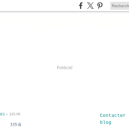
Publicité
IES
>
335-FR
Contacter 
blog
335-fr