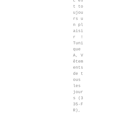
c'es
t to
ujou
rs u
n pl
aisi
r !
Tuni
que
A, V
êtem
ents
de t
ous
les
jour
s (3
35-F
R),