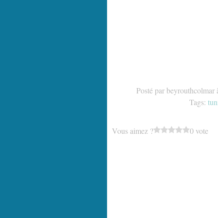
Posté par beyrouthcolmar 
Tags:
tun
Vous aimez ?
0 vote