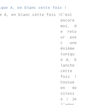
ique A, en blanc cette fois !
C'est
encore
moi, d
e reto
ur ave
c une
énième
tuniqu
e A, b
lanche
cette
fois !
Cousue
en 4e
vitess
e ! Je