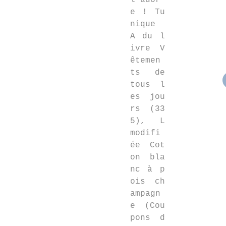
l'ador
e ! Tu
nique
A du l
ivre V
êtemen
ts de
tous l
es jou
rs (33
5), L
modifi
ée Cot
on bla
nc à p
ois ch
ampagn
e (Cou
pons d