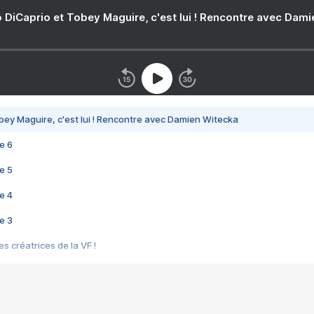
 DiCaprio et Tobey Maguire, c'est lui ! Rencontre avec Dam
bey Maguire, c'est lui ! Rencontre avec Damien Witecka
e 6
e 5
e 4
e 3
s créatrices de la VF !
e 2
e 1