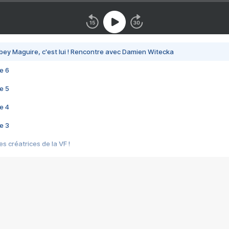
bey Maguire, c'est lui ! Rencontre avec Damien Witecka
e 6
e 5
e 4
e 3
s créatrices de la VF !
e 2
e 1
e Mektoub My Love arrive enfin ! Rencontre avec Shaïn Boumedine et Sal
i : après Toni en famille