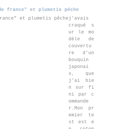
de france" et plumetis pêche
j'avais
craqué s
ur le mo
dèle de
couvertu
re d'un
bouquin
japonai
s, que
j'ai bie
n sur fi
ni par c
ommande
r.Mon pr
emier te
st est e