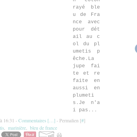
n coton
rayé ble
u de Fra
nce avec
pour dét
ail au c
ol du pl
umetis p
êche.La
jupe fai
te et re
faite en
aussi en
plumeti
s.Je n'a
i pas...
 à 16:31 -
Commentaires [
…
]
- Permalien [
#
]
is
,
marinière
,
bleu de france