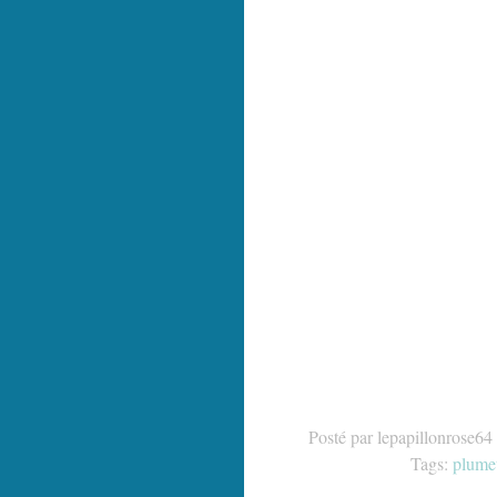
Posté par lepapillonrose64
Tags:
plumet