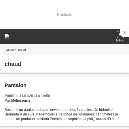
Publicité
MENU
Accueil
» chaud
chaud
Pantalon
Publié le 31/01/2013 à 19:58
Par
Meliesouris
Besoin d'un pantalon chaud, envie de poches fantaisies.. Je bidouile!
Bermuda V du livre Mademoiselle, rallongé de "quelques" centimètres (à
partir d'un pantalon existant) Poches passepoilées à plat, j'aurais dû plutôt
recouvrir la couture comme indiqué...